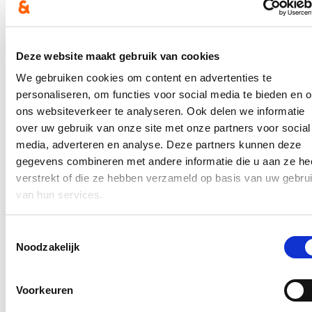
fractievoorzitter Stijn De Roo (cd&v) opvroeg bij schepen Filip
Watteeuw (Groen).
Hierover verscheen een bericht op de
website van De Gentenaar
en
in de krant van 5 juli (p. 5). Het volledige bericht kan u
hier
lezen.
Deze website maakt gebruik van cookies
We gebruiken cookies om content en advertenties te
In de pers
personaliseren, om functies voor social media te bieden en 
ons websiteverkeer te analyseren. Ook delen we informatie
Nieuwe speeltuin in Ter Durmenpark komt er nog
dit jaar
over uw gebruik van onze site met onze partners voor social
media, adverteren en analyse. Deze partners kunnen deze
05/08/26
gegevens combineren met andere informatie die u aan ze he
verstrekt of die ze hebben verzameld op basis van uw gebru
Speelzones in de buurt zijn belangrijke ontmoetingsplaatsen voor
kinderen, ouders en buurtbewoners. Ze dragen bij aan de
van hun services.
leefbaarheid van de wijk en bieden kinderen de mogelijkheid om
dicht bij huis veilig te spelen.
Toestemmingsselectie
Lees meer
Noodzakelijk
Berucht brugje waar bestuurders zich om de
haverklap vastrijden, krijgt ‘halve knip’
Voorkeuren
12/07/26