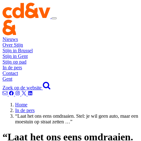
Nieuws
Over Stijn
Stijn in Brussel
Stijn in Gent
Stijn op pad
In de pers
Contact
Gent
Zoek op de website
Home
In de pers
“Laat het ons eens omdraaien. Stel: je wil geen auto, maar een
moestuin op straat zetten …”
“Laat het ons eens omdraaien.