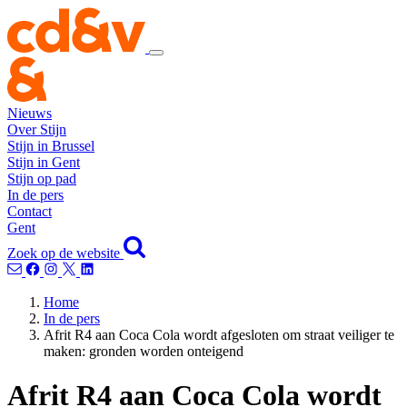
Nieuws
Over Stijn
Stijn in Brussel
Stijn in Gent
Stijn op pad
In de pers
Contact
Gent
Zoek op de website
Home
In de pers
Afrit R4 aan Coca Cola wordt afgesloten om straat veiliger te
maken: gronden worden onteigend
Afrit R4 aan Coca Cola wordt