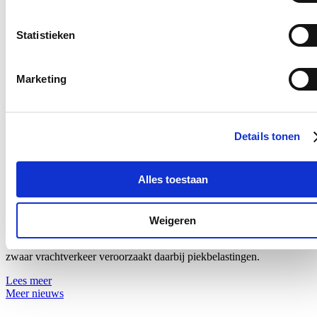
12/07/26
Statistieken
Vanaf 17 juli zullen voertuigen tijdelijk slechts langs één richting
onder de lage spoorwegbrug in de Spesbroekstraat in Wondelgem
kunnen rijden.
Marketing
Lees meer
10 jaar nadat heraanleg strandde op onteigening
Details tonen
voortuinen: nieuwe poging om drukke straat veiliger
te maken
Alles toestaan
28/06/26
Bewoners van de Beekstraat in Drongen trekken aan de alarmbel
inzake de leefbaarheid van hun straat. De bezorgdheden situeren
Weigeren
zich op meerdere vlakken. Zo liggen de geluidsniveaus er zowel
overdag als ’s nachts boven de aanbevolen drempelwaarden. Vooral
zwaar vrachtverkeer veroorzaakt daarbij piekbelastingen.
Lees meer
Meer nieuws