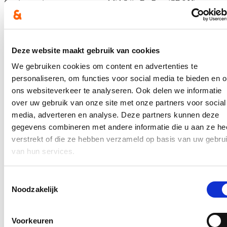
fractievoorzitter en gemeenteraadslid Stijn De Roo (CD&V) aan
Filip Watteeuw (Groen)
Hierover verscheen een
artikel
op de website van het Nieuwsblad
op 12 januari en in De Gentenaar (p. 3) op 13 januari.
Deze website maakt gebruik van cookies
Het volledige persbericht kan je
hier
lezen.
We gebruiken cookies om content en advertenties te
In de pers
personaliseren, om functies voor social media te bieden en 
ons websiteverkeer te analyseren. Ook delen we informatie
Nieuwe speeltuin in Ter Durmenpark komt er nog
over uw gebruik van onze site met onze partners voor social
dit jaar
media, adverteren en analyse. Deze partners kunnen deze
gegevens combineren met andere informatie die u aan ze he
05/08/26
verstrekt of die ze hebben verzameld op basis van uw gebru
Speelzones in de buurt zijn belangrijke ontmoetingsplaatsen voor
van hun services.
kinderen, ouders en buurtbewoners. Ze dragen bij aan de
leefbaarheid van de wijk en bieden kinderen de mogelijkheid om
dicht bij huis veilig te spelen.
Toestemmingsselectie
Noodzakelijk
Lees meer
Berucht brugje waar bestuurders zich om de
Voorkeuren
haverklap vastrijden, krijgt ‘halve knip’