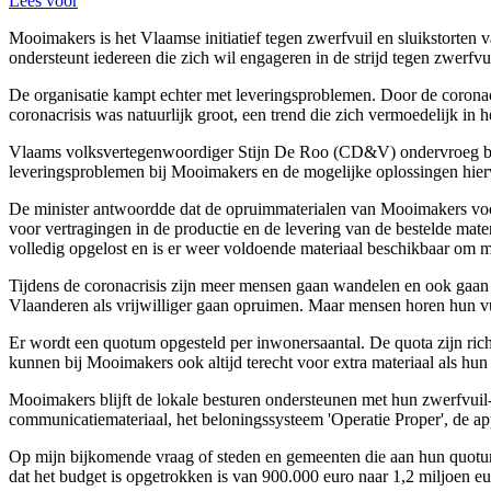
Lees voor
Mooimakers is het Vlaamse initiatief tegen zwerfvuil en sluikstor
ondersteunt iedereen die zich wil engageren in de strijd tegen zwerfvui
De organisatie kampt echter met leveringsproblemen. Door de coronac
coronacrisis was natuurlijk groot, een trend die zich vermoedelijk i
Vlaams volksvertegenwoordiger Stijn De Roo (CD&V) ondervroeg bevo
leveringsproblemen bij Mooimakers en de mogelijke oplossingen hier
De minister antwoordde dat de opruimmaterialen van Mooimakers voor
voor vertragingen in de productie en de levering van de bestelde mater
volledig opgelost en is er weer voldoende materiaal beschikbaar om 
Tijdens de coronacrisis zijn meer mensen gaan wandelen en ook gaan
Vlaanderen als vrijwilliger gaan opruimen. Maar mensen horen hun vui
Er wordt een quotum opgesteld per inwonersaantal. De quota zijn ric
kunnen bij Mooimakers ook altijd terecht voor extra materiaal als hun
Mooimakers blijft de lokale besturen ondersteunen met hun zwerfvuil- e
communicatiemateriaal, het beloningssysteem 'Operatie Proper', de ap
Op mijn bijkomende vraag of steden en gemeenten die aan hun quotu
dat het budget is opgetrokken is van 900.000 euro naar 1,2 miljoen eu