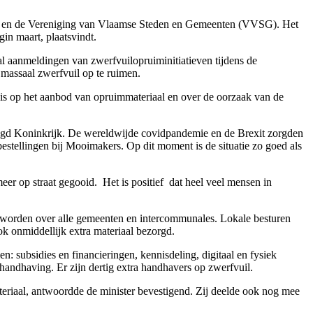
lus en de Vereniging van Vlaamse Steden en Gemeenten (VVSG). Het
gin maart, plaatsvindt.
l aanmeldingen van zwerfvuilopruiminitiatieven tijdens de
 massaal zwerfvuil op te ruimen.
s op het aanbod van opruimmateriaal en over de oorzaak van de
nigd Koninkrijk. De wereldwijde covidpandemie en de Brexit zorgden
 bestellingen bij Mooimakers. Op dit moment is de situatie zo goed als
r op straat gegooid. Het is positief dat heel veel mensen in
d worden over alle gemeenten en intercommunales. Lokale besturen
ok onmiddellijk extra materiaal bezorgd.
n: subsidies en financieringen, kennisdeling, digitaal en fysiek
 handhaving. Er zijn dertig extra handhavers op zwerfvuil.
iaal, antwoordde de minister bevestigend. Zij deelde ook nog mee