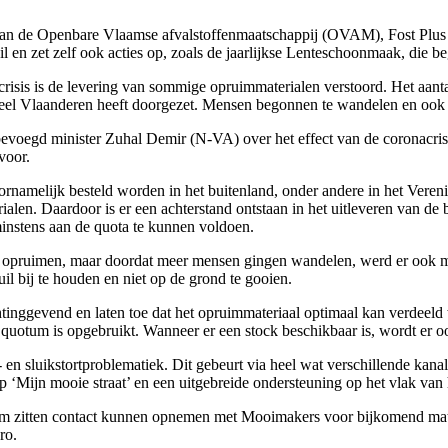
ten van de Openbare Vlaamse afvalstoffenmaatschappij (OVAM), Fost P
l en zet zelf ook acties op, zoals de jaarlijkse Lenteschoonmaak, die be
risis is de levering van sommige opruimmaterialen verstoord. Het aanta
n heel Vlaanderen heeft doorgezet. Mensen begonnen te wandelen en ook
egd minister Zuhal Demir (N-VA) over het effect van de coronacrisi
voor.
namelijk besteld worden in het buitenland, onder andere in het Vere
ialen. Daardoor is er een achterstand ontstaan in het uitleveren van de
minstens aan de quota te kunnen voldoen.
 opruimen, maar doordat meer mensen gingen wandelen, werd er ook mee
l bij te houden en niet op de grond te gooien.
htinggevend en laten toe dat het opruimmateriaal optimaal kan verdeel
 quotum is opgebruikt. Wanneer er een stock beschikbaar is, wordt er o
n sluikstortproblematiek. Dit gebeurt via heel wat verschillende kanale
p ‘Mijn mooie straat’ en een uitgebreide ondersteuning op het vlak van
m zitten contact kunnen opnemen met Mooimakers voor bijkomend mater
ro.