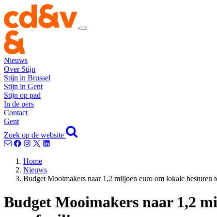
Nieuws
Over Stijn
Stijn in Brussel
Stijn in Gent
Stijn op pad
In de pers
Contact
Gent
Zoek op de website
Home
Nieuws
Budget Mooimakers naar 1,2 miljoen euro om lokale besturen te 
Budget Mooimakers naar 1,2 milj