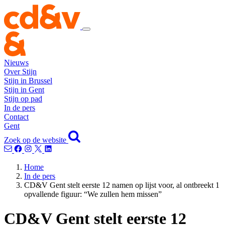
Nieuws
Over Stijn
Stijn in Brussel
Stijn in Gent
Stijn op pad
In de pers
Contact
Gent
Zoek op de website
Home
In de pers
CD&V Gent stelt eerste 12 namen op lijst voor, al ontbreekt 1
opvallende figuur: “We zullen hem missen”
CD&V Gent stelt eerste 12