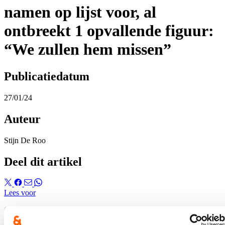
namen op lijst voor, al
ontbreekt 1 opvallende figuur:
“We zullen hem missen”
Publicatiedatum
27/01/24
Auteur
Stijn De Roo
Deel dit artikel
Lees voor
Op zaterdag 27 januari vond het verkiezingscongres van cd&v Gent
plaats. Daar werd het inhoudelijk programma goedgekeurd, alsook