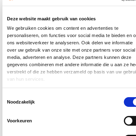
de top 12 voorgesteld aan de pers.
Hierover verscheen een bericht op de
website van HLN
.
Deze website maakt gebruik van cookies
In de pers
We gebruiken cookies om content en advertenties te
personaliseren, om functies voor social media te bieden en 
Nieuwe speeltuin in Ter Durmenpark komt er nog
ons websiteverkeer te analyseren. Ook delen we informatie
dit jaar
over uw gebruik van onze site met onze partners voor social
05/08/26
media, adverteren en analyse. Deze partners kunnen deze
gegevens combineren met andere informatie die u aan ze he
Speelzones in de buurt zijn belangrijke ontmoetingsplaatsen voor
verstrekt of die ze hebben verzameld op basis van uw gebru
kinderen, ouders en buurtbewoners. Ze dragen bij aan de
leefbaarheid van de wijk en bieden kinderen de mogelijkheid om
van hun services.
dicht bij huis veilig te spelen.
Lees meer
Toestemmingsselectie
Noodzakelijk
Berucht brugje waar bestuurders zich om de
haverklap vastrijden, krijgt ‘halve knip’
Voorkeuren
12/07/26
Vanaf 17 juli zullen voertuigen tijdelijk slechts langs één richting