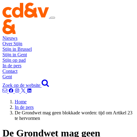
Nieuws
Over Stijn
Stijn in Brussel
Stijn in Gent
Stijn op pad
In de pers
Contact
Gent
Zoek op de website
Home
In de pers
De Grondwet mag geen blokkade worden: tijd om Artikel 23
te hervormen
De Grondwet mag geen