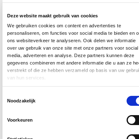
Stijn pleit in een opiniestuk voor het hervormen van artikel 23 van
de grondwet. Het opiniestuk verscheen in
Knack
.
Deze website maakt gebruik van cookies
In de pers
We gebruiken cookies om content en advertenties te
Nieuwe speeltuin in Ter Durmenpark komt er nog
personaliseren, om functies voor social media te bieden en 
dit jaar
ons websiteverkeer te analyseren. Ook delen we informatie
over uw gebruik van onze site met onze partners voor social
05/08/26
media, adverteren en analyse. Deze partners kunnen deze
gegevens combineren met andere informatie die u aan ze he
Speelzones in de buurt zijn belangrijke ontmoetingsplaatsen voor
kinderen, ouders en buurtbewoners. Ze dragen bij aan de
verstrekt of die ze hebben verzameld op basis van uw gebru
leefbaarheid van de wijk en bieden kinderen de mogelijkheid om
van hun services.
dicht bij huis veilig te spelen.
Lees meer
Toestemmingsselectie
Noodzakelijk
Berucht brugje waar bestuurders zich om de
haverklap vastrijden, krijgt ‘halve knip’
Voorkeuren
12/07/26
Vanaf 17 juli zullen voertuigen tijdelijk slechts langs één richting
onder de lage spoorwegbrug in de Spesbroekstraat in Wondelgem