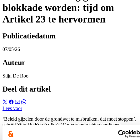
blokkade worden: tijd om
Artikel 23 te hervormen
Publicatiedatum
07/05/26
Auteur
Stijn De Roo
Deel dit artikel
Lees voor
‘Beleid gijzelen door de grondwet te misbruiken, dat moet stoppen’,
schrijft
Stijn De Roo
(cd&v). ‘Verworven rechten verdienen
bescherming. Maar in de praktijk is dat principe ontspoord.’