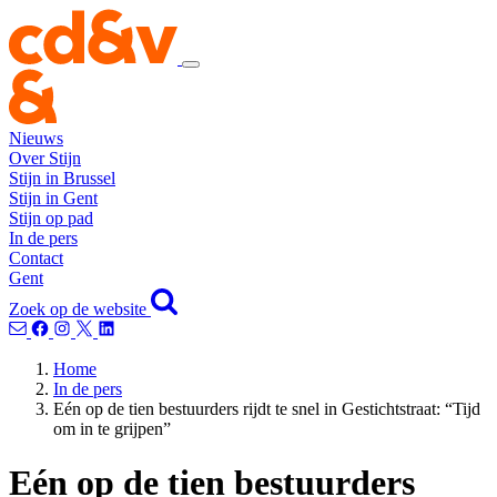
Nieuws
Over Stijn
Stijn in Brussel
Stijn in Gent
Stijn op pad
In de pers
Contact
Gent
Zoek op de website
Home
In de pers
Eén op de tien bestuurders rijdt te snel in Gestichtstraat: “Tijd
om in te grijpen”
Eén op de tien bestuurders