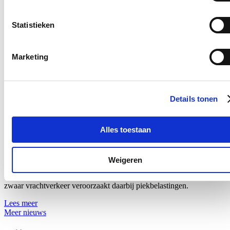
12/07/26
Statistieken
Vanaf 17 juli zullen voertuigen tijdelijk slechts langs één richting
onder de lage spoorwegbrug in de Spesbroekstraat in Wondelgem
kunnen rijden.
Marketing
Lees meer
10 jaar nadat heraanleg strandde op onteigening
Details tonen
voortuinen: nieuwe poging om drukke straat veiliger
te maken
Alles toestaan
28/06/26
Bewoners van de Beekstraat in Drongen trekken aan de alarmbel
inzake de leefbaarheid van hun straat. De bezorgdheden situeren
Weigeren
zich op meerdere vlakken. Zo liggen de geluidsniveaus er zowel
overdag als ’s nachts boven de aanbevolen drempelwaarden. Vooral
zwaar vrachtverkeer veroorzaakt daarbij piekbelastingen.
Lees meer
Meer nieuws