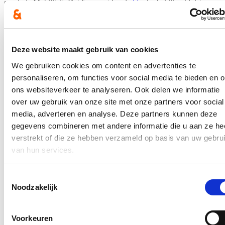
comissie Mobiliteit. Dat fragment kan je
hier
herbekijken/-luisteren.
Op donderdag 27 januari verscheen een bericht over de vraag van
Stijn De Roo over de Gestichstraat op de
website van HLN
en in de
krant van Het Laatste Nieuws op vrijdag 28 januari (p. 17).
Deze website maakt gebruik van cookies
Het volledige persbericht kan je
hier
lezen.
We gebruiken cookies om content en advertenties te
In de pers
personaliseren, om functies voor social media te bieden en 
ons websiteverkeer te analyseren. Ook delen we informatie
Nieuwe speeltuin in Ter Durmenpark komt er nog
over uw gebruik van onze site met onze partners voor social
dit jaar
media, adverteren en analyse. Deze partners kunnen deze
gegevens combineren met andere informatie die u aan ze he
05/08/26
verstrekt of die ze hebben verzameld op basis van uw gebru
Speelzones in de buurt zijn belangrijke ontmoetingsplaatsen voor
van hun services.
kinderen, ouders en buurtbewoners. Ze dragen bij aan de
leefbaarheid van de wijk en bieden kinderen de mogelijkheid om
dicht bij huis veilig te spelen.
Toestemmingsselectie
Noodzakelijk
Lees meer
Berucht brugje waar bestuurders zich om de
Voorkeuren
haverklap vastrijden, krijgt ‘halve knip’