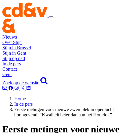
Nieuws
Over Stijn
Stijn in Brussel
Stijn in Gent
Stijn op pad
In de pers
Contact
Gent
Zoek op de website
Home
In de pers
Eerste metingen voor nieuwe zwemplek in openlucht
hoopgevend: “Kwaliteit beter dan aan het Houtdok”
Eerste metingen voor nieuwe