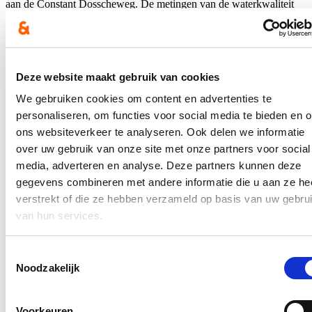
aan de Constant Dosscheweg. De metingen van de waterkwaliteit
uit 2021 scoorden in de oude Leiearm alvast beter dan die in het
Houtdok. Dat blijkt uit informatie die fractievoorzitter Stijn De Roo
(cd&v) opvroeg bij schepen Filip Watteeuw (Groen).
Hierover verscheen een
bericht op de website van het Nieuwsblad
Deze website maakt gebruik van cookies
en een artikel in De Gentenaar op pagina 3. Het volledige
persbericht kan je
hier
lezen.
We gebruiken cookies om content en advertenties te
personaliseren, om functies voor social media te bieden en 
In de pers
ons websiteverkeer te analyseren. Ook delen we informatie
over uw gebruik van onze site met onze partners voor social
Nieuwe speeltuin in Ter Durmenpark komt er nog
dit jaar
media, adverteren en analyse. Deze partners kunnen deze
gegevens combineren met andere informatie die u aan ze he
05/08/26
verstrekt of die ze hebben verzameld op basis van uw gebru
van hun services.
Speelzones in de buurt zijn belangrijke ontmoetingsplaatsen voor
kinderen, ouders en buurtbewoners. Ze dragen bij aan de
leefbaarheid van de wijk en bieden kinderen de mogelijkheid om
Toestemmingsselectie
dicht bij huis veilig te spelen.
Noodzakelijk
Lees meer
Berucht brugje waar bestuurders zich om de
Voorkeuren