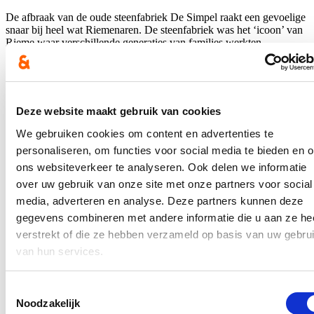
De afbraak van de oude steenfabriek De Simpel raakt een gevoelige
snaar bij heel wat Riemenaren. De steenfabriek was het ‘icoon’ van
Rieme waar verschillende generaties van families werkten.
De plannen voor de toekomst van deze site krijgen nu vastere vorm.
Dat blijkt uit informatie die Vlaams Volksvertegenwoordiger Stijn
De Roo (CD&V) opvroeg bij Vlaams minister van Omgeving Zuhal
Demir (N-VA).
Deze website maakt gebruik van cookies
Hierover verscheen een bericht op de
website van HLN
en in de
We gebruiken cookies om content en advertenties te
krant van 13 april (regio Gent-Eeklo-Deinze) op pagina 25. Je kan
personaliseren, om functies voor social media te bieden en 
het volledige persbericht nalezen via
deze link
.
ons websiteverkeer te analyseren. Ook delen we informatie
In de pers
over uw gebruik van onze site met onze partners voor social
media, adverteren en analyse. Deze partners kunnen deze
Nieuwe speeltuin in Ter Durmenpark komt er nog
gegevens combineren met andere informatie die u aan ze he
dit jaar
verstrekt of die ze hebben verzameld op basis van uw gebru
van hun services.
05/08/26
Speelzones in de buurt zijn belangrijke ontmoetingsplaatsen voor
Toestemmingsselectie
kinderen, ouders en buurtbewoners. Ze dragen bij aan de
Noodzakelijk
leefbaarheid van de wijk en bieden kinderen de mogelijkheid om