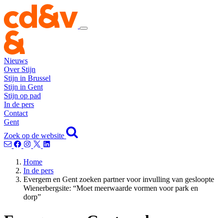
Nieuws
Over Stijn
Stijn in Brussel
Stijn in Gent
Stijn op pad
In de pers
Contact
Gent
Zoek op de website
Home
In de pers
Evergem en Gent zoeken partner voor invulling van gesloopte
Wienerbergsite: “Moet meerwaarde vormen voor park en
dorp”