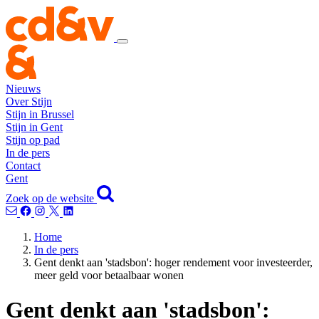
Nieuws
Over Stijn
Stijn in Brussel
Stijn in Gent
Stijn op pad
In de pers
Contact
Gent
Zoek op de website
Home
In de pers
Gent denkt aan 'stadsbon': hoger rendement voor investeerder,
meer geld voor betaalbaar wonen
Gent denkt aan 'stadsbon':