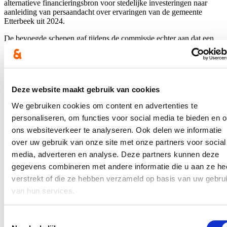
alternatieve financieringsbron voor stedelijke investeringen naar
aanleiding van persaandacht over ervaringen van de gemeente
Etterbeek uit 2024.
De bevoegde schepen gaf tijdens de commissie echter aan dat een
stadsbon in de praktijk vaak duurder kan uitvallen dan klassieke
financieringsinstrumenten, onder meer door een hogere rente en
bijkomende beheerskosten voor de stad. Op dat moment waren er
dan ook geen middelen voor voorzien door het stadsbestuur.
Deze website maakt gebruik van cookies
Gents gemeenteraadslid Stijn De Roo (cd&v) vroeg de bevoegde
schepen naar een stand van zaken tijdens de commissie van maart
We gebruiken cookies om content en advertenties te
2026.
personaliseren, om functies voor social media te bieden en 
Hierover verscheen een artikel op
VRT NWS
.
ons websiteverkeer te analyseren. Ook delen we informatie
over uw gebruik van onze site met onze partners voor social
In de pers
media, adverteren en analyse. Deze partners kunnen deze
gegevens combineren met andere informatie die u aan ze he
Nieuwe speeltuin in Ter Durmenpark komt er nog
verstrekt of die ze hebben verzameld op basis van uw gebru
dit jaar
van hun services.
05/08/26
Toestemmingsselectie
Speelzones in de buurt zijn belangrijke ontmoetingsplaatsen voor