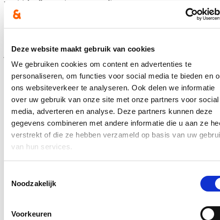
precisielandbouw via pre-ecoregelingen.
Hierover verscheen op 7 december een bericht op de website van
Landbouwleven. Je kan het nalezen via
deze link
.
Meer informatie over de vraag en het antwoord van de minister kan
Deze website maakt gebruik van cookies
je
hier
vinden.
We gebruiken cookies om content en advertenties te
In de pers
personaliseren, om functies voor social media te bieden en 
ons websiteverkeer te analyseren. Ook delen we informatie
Nieuwe speeltuin in Ter Durmenpark komt er nog
over uw gebruik van onze site met onze partners voor social
dit jaar
media, adverteren en analyse. Deze partners kunnen deze
gegevens combineren met andere informatie die u aan ze he
05/08/26
verstrekt of die ze hebben verzameld op basis van uw gebru
Speelzones in de buurt zijn belangrijke ontmoetingsplaatsen voor
van hun services.
kinderen, ouders en buurtbewoners. Ze dragen bij aan de
leefbaarheid van de wijk en bieden kinderen de mogelijkheid om
dicht bij huis veilig te spelen.
Toestemmingsselectie
Noodzakelijk
Lees meer
Berucht brugje waar bestuurders zich om de
Voorkeuren
haverklap vastrijden, krijgt ‘halve knip’