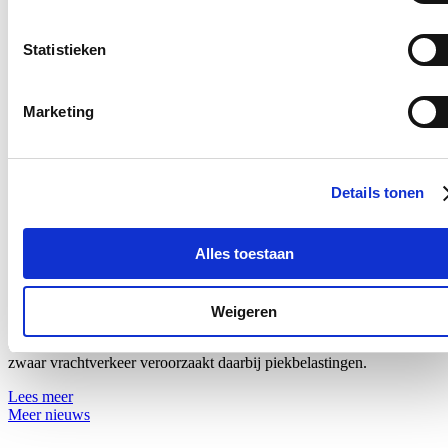
12/07/26
Statistieken
Vanaf 17 juli zullen voertuigen tijdelijk slechts langs één richting
onder de lage spoorwegbrug in de Spesbroekstraat in Wondelgem
kunnen rijden.
Marketing
Lees meer
10 jaar nadat heraanleg strandde op onteigening
Details tonen
voortuinen: nieuwe poging om drukke straat veiliger
te maken
Alles toestaan
28/06/26
Bewoners van de Beekstraat in Drongen trekken aan de alarmbel
inzake de leefbaarheid van hun straat. De bezorgdheden situeren
Weigeren
zich op meerdere vlakken. Zo liggen de geluidsniveaus er zowel
overdag als ’s nachts boven de aanbevolen drempelwaarden. Vooral
zwaar vrachtverkeer veroorzaakt daarbij piekbelastingen.
Lees meer
Meer nieuws