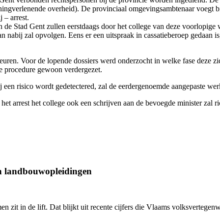
gunningverlenende overheid). De provinciaal omgevingsambtenaar voegt 
 – arrest.
an de Stad Gent zullen eerstdaags door het college van deze voorlopig
n nabij zal opvolgen. Eens er een uitspraak in cassatieberoep gedaan is
euren.
Voor de lopende dossiers werd onderzocht in welke fase deze zic
 de procedure gewoon verdergezet.
ij een risico wordt gedetectered, zal de eerdergenoemde aangepaste we
et arrest het college ook een schrijven aan de bevoegde minister zal ric
an landbouwopleidingen
en zit in de lift. Dat blijkt uit recente cijfers die Vlaams volksverte