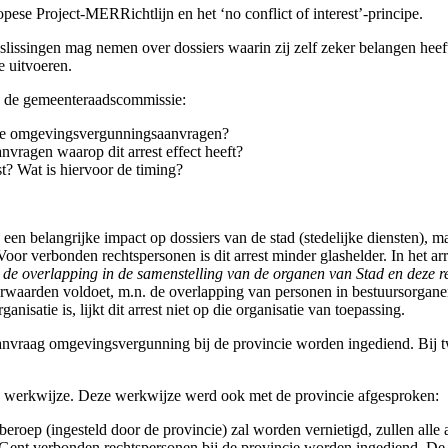
ese Project-MERRichtlijn en het ‘no conflict of interest’-principe.
lissingen mag nemen over dossiers waarin zij zelf zeker belangen heeft
e uitvoeren.
ns de gemeenteraadscommissie:
ende omgevingsvergunningsaanvragen?
vragen waarop dit arrest effect heeft?
t? Wat is hiervoor de timing?
 een belangrijke impact op dossiers van de stad (stedelijke diensten), 
k. Voor verbonden rechtspersonen is dit arrest minder glashelder. In het
 de overlapping in de samenstelling van de organen van Stad en deze r
rwaarden voldoet, m.n. de overlapping van personen in bestuursorgane
satie is, lijkt dit arrest niet op die organisatie van toepassing.
anvraag omgevingsvergunning bij de provincie worden ingediend. Bij tw
e werkwijze. Deze werkwijze werd ook met de provincie afgesproken:
tieberoep (ingesteld door de provincie) zal worden vernietigd, zullen
ad Gent verbonden rechtspersonen bij de provincie worden ingediend. 