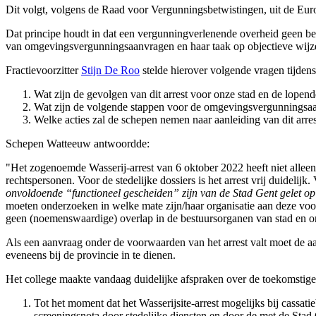
Dit volgt, volgens de Raad voor Vergunningsbetwistingen, uit de Europ
Dat principe houdt in dat een vergunningverlenende overheid geen bes
van omgevingsvergunningsaanvragen en haar taak op objectieve wijz
Fractievoorzitter
Stijn De Roo
stelde hierover volgende vragen tijde
Wat zijn de gevolgen van dit arrest voor onze stad en de lop
Wat zijn de volgende stappen voor de omgevingsvergunningsaan
Welke acties zal de schepen nemen naar aanleiding van dit arres
Schepen Watteeuw antwoordde:
"Het zogenoemde Wasserij-arrest van 6 oktober 2022 heeft niet alleen
rechtspersonen. Voor de stedelijke dossiers is het arrest vrij duidelij
onvoldoende “functioneel gescheiden” zijn van de Stad Gent gelet op
moeten onderzoeken in welke mate zijn/haar organisatie aan deze voo
geen (noemenswaardige) overlap in de bestuursorganen van stad en organi
Als een aanvraag onder de voorwaarden van het arrest valt moet de a
eveneens bij de provincie in te dienen.
Het college maakte vandaag duidelijke afspraken over de toekomstig
Tot het moment dat het Wasserijsite-arrest mogelijks bij cassa
screeningsnota door stedelijke diensten en door de met de St