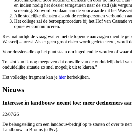
en indien nodig het dossier terugsturen naar de stad (als ver
screening. Zo wordt voldaan aan de voorwaarde uit het Wasserij
Alle stedelijke diensten alsook de rechtspersonen verbonden a
Het college zal de beroepsprocedure bij het Hof van Cassatie va
opnieuw communiceren.
Rest natuurlijk de vraag wat er met de lopende aanvragen dient te geb
Wasserij – arrest. Als er geen groot risico wordt gedetecteerd, wordt
Voor dossiers die op het punt staan om ingediend te worden of waarb
Tot slot kan ik nog meegeven dat omwille van de onduidelijkheid van h
onduidelijke situatie zo snel mogelijk uit te klaren."
Het volledige fragment kan je
hier
herbekijken.
Nieuws
Interesse in landbouw neemt toe: meer deelnemers a
22/07/26
De belangstelling om een landbouwbedrijf op te starten of over te nem
Landbouw Jo Brouns (cd&v).