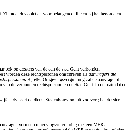
. Zij moet dus opletten voor belangenconflicten bij het beoordelen
maar ook op dossiers van de aan de stad Gent verbonden
 arrest worden deze rechtspersonen omschreven als
aanvragers die
echtspersonen.
Bij elke Omgevingsvergunning zal de aanvrager dus
n van de verbonden rechtspersoon en de Stad Gent. In de mate dat er
ijfel adviseert de dienst Stedenbouw om uit voorzorg het dossier
 alle aanvragen voor een omgevingsvergunning met een MER-
De provinciale omgevingsambtenaar zal de MER-screening beoordelen