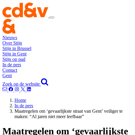
Nieuws
Over Stijn
Stijn in Brussel
Stijn in Gent
Stijn op pad
In de pers
Contact
Gent
Zoek op de website
Home
In de pers
Maatregelen om ‘gevaarlijkste straat van Gent’ veiliger te
maken: “Al jaren niet meer leefbaar”
Maatregelen om ‘gevaarlijkste