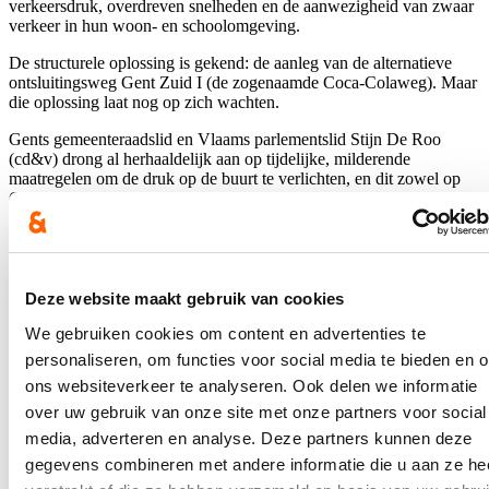
verkeersdruk, overdreven snelheden en de aanwezigheid van zwaar
verkeer in hun woon- en schoolomgeving.
De structurele oplossing is gekend: de aanleg van de alternatieve
ontsluitingsweg Gent Zuid I (de zogenaamde Coca-Colaweg). Maar
die oplossing laat nog op zich wachten.
Gents gemeenteraadslid en Vlaams parlementslid Stijn De Roo
(cd&v) drong al herhaaldelijk aan op tijdelijke, milderende
maatregelen om de druk op de buurt te verlichten, en dit zowel op
Gents als op Vlaams niveau. Tijdens een zitting van de
gemeenteraad op 10 september vroeg hij opnieuw naar een stand
van zaken.
Schepen Vandenbroucke gaf mee dat zouden de werken aan de
ontsluitingsweg Gent Zuid I zouden opstarten in het najaar van
Deze website maakt gebruik van cookies
2026. Eens gerealiseerd kan de afrit van de R4 naar de
We gebruiken cookies om content en advertenties te
Gestichtstraat worden afgesloten. Tot die tijd zal de
maximumsnelheid op de R4 ter hoogte van de Gestichtstraat worden
personaliseren, om functies voor social media te bieden en 
verlaagd van 90 km/u tot 70 km/u. De finale beslissing daarvoor
ons websiteverkeer te analyseren. Ook delen we informatie
werd echter nog niet genomen door de Vlaamse minister van
over uw gebruik van onze site met onze partners voor social
Mobiliteit. Stijn liet alvast weten dat hij minister De Ridder hierover
zal bevragen in het Vlaams Parlement.
media, adverteren en analyse. Deze partners kunnen deze
gegevens combineren met andere informatie die u aan ze he
Hierover verscheen een artikel
in
De Gentenaar
.