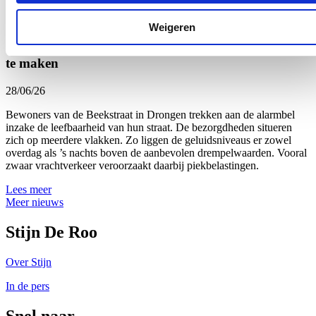
Lees meer
Weigeren
10 jaar nadat heraanleg strandde op onteigening
voortuinen: nieuwe poging om drukke straat veiliger
te maken
28/06/26
Bewoners van de Beekstraat in Drongen trekken aan de alarmbel
inzake de leefbaarheid van hun straat. De bezorgdheden situeren
zich op meerdere vlakken. Zo liggen de geluidsniveaus er zowel
overdag als ’s nachts boven de aanbevolen drempelwaarden. Vooral
zwaar vrachtverkeer veroorzaakt daarbij piekbelastingen.
Lees meer
Meer nieuws
Stijn De Roo
Over Stijn
In de pers
Snel naar