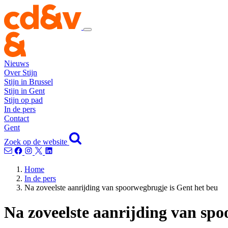
Nieuws
Over Stijn
Stijn in Brussel
Stijn in Gent
Stijn op pad
In de pers
Contact
Gent
Zoek op de website
Home
In de pers
Na zoveelste aanrijding van spoorwegbrugje is Gent het beu
Na zoveelste aanrijding van spo