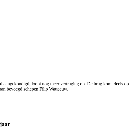
erd aangekondigd, loopt nog meer vertraging op. De brug komt deels op v
o aan bevoegd schepen Filip Watteeuw.
jaar