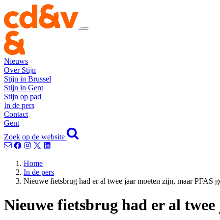
Nieuws
Over Stijn
Stijn in Brussel
Stijn in Gent
Stijn op pad
In de pers
Contact
Gent
Zoek op de website
Home
In de pers
Nieuwe fietsbrug had er al twee jaar moeten zijn, maar PFAS goo
Nieuwe fietsbrug had er al twee 