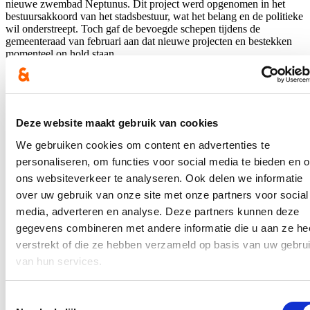
nieuwe zwembad Neptunus. Dit project werd opgenomen in het
bestuursakkoord van het stadsbestuur, wat het belang en de politieke
wil onderstreept. Toch gaf de bevoegde schepen tijdens de
gemeenteraad van februari aan dat nieuwe projecten en bestekken
momenteel on hold staan.
Voor zwembad Neptunus zou een investeringsbudget van bijna 15
miljoen euro noodzakelijk zijn. Daarenboven verklaarde schepen
Van Braeckevelt dat er 'minimaal' 2 miljoen euro extra zou moeten
worden voorzien naar aanleiding van een verhoogde
Deze website maakt gebruik van cookies
parkeerbehoefte. Hoe die 2 miljoen euro tot stand kwam blijft echter
onduidelijk.
We gebruiken cookies om content en advertenties te
personaliseren, om functies voor social media te bieden en 
Gents gemeenteraadslid Stijn De Roo (cd&v) vroeg de schepen om
tekst en uitleg. Hierover verscheen een artikel in
De Gentenaar
.
ons websiteverkeer te analyseren. Ook delen we informatie
over uw gebruik van onze site met onze partners voor social
In de pers
media, adverteren en analyse. Deze partners kunnen deze
gegevens combineren met andere informatie die u aan ze he
Nieuwe speeltuin in Ter Durmenpark komt er nog
verstrekt of die ze hebben verzameld op basis van uw gebru
dit jaar
van hun services.
05/08/26
Toestemmingsselectie
Speelzones in de buurt zijn belangrijke ontmoetingsplaatsen voor