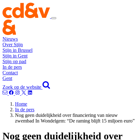
Nieuws
Over Stijn
Stijn in Brussel
Stijn in Gent
Stijn op pad
In de pers
Contact
Gent
Zoek op de website
Home
In de pers
Nog geen duidelijkheid over financiering van nieuw
zwembad In Wondelgem: “De raming blijft 15 miljoen euro”
Nog geen duidelijkheid over