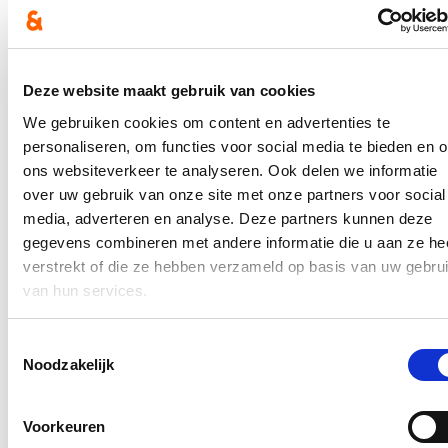
vernieuwing zijn er bijna 60.000 tickets gebruikt. Dat blijkt uit een
vraag van fractievoorzitter Stijn De Roo (cd&v) aan schepen Sofie
Bracke (Open Vld).
Hierover verscheen een bericht op de
website van HLN
. Het
Deze website maakt gebruik van cookies
volledige persbericht kan je
hier
lezen.
We gebruiken cookies om content en advertenties te
In de pers
personaliseren, om functies voor social media te bieden en 
ons websiteverkeer te analyseren. Ook delen we informatie
Nieuwe speeltuin in Ter Durmenpark komt er nog
over uw gebruik van onze site met onze partners voor social
dit jaar
media, adverteren en analyse. Deze partners kunnen deze
05/08/26
gegevens combineren met andere informatie die u aan ze he
verstrekt of die ze hebben verzameld op basis van uw gebru
Speelzones in de buurt zijn belangrijke ontmoetingsplaatsen voor
van hun services.
kinderen, ouders en buurtbewoners. Ze dragen bij aan de
leefbaarheid van de wijk en bieden kinderen de mogelijkheid om
dicht bij huis veilig te spelen.
Toestemmingsselectie
Lees meer
Noodzakelijk
Berucht brugje waar bestuurders zich om de
haverklap vastrijden, krijgt ‘halve knip’
Voorkeuren