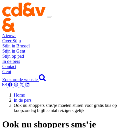
Nieuws
Over Stijn
Stijn in Brussel
Stijn in Gent
Stijn op pad
In de pers
Contact
Gent
Zoek op de website
Home
In de pers
Ook nu shoppers sms’je moeten sturen voor gratis bus op
koopzondag blijft aantal reizigers gelijk
Ook nu shoppers sms’je