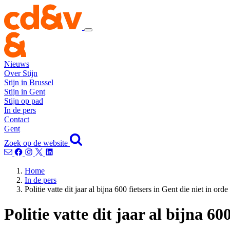
Nieuws
Over Stijn
Stijn in Brussel
Stijn in Gent
Stijn op pad
In de pers
Contact
Gent
Zoek op de website
Home
In de pers
Politie vatte dit jaar al bijna 600 fietsers in Gent die niet in or
Politie vatte dit jaar al bijna 6