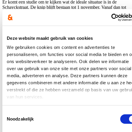
Er komt een studie om te kijken wat de ideale situatue is in de
Schayckstraat. De knip blijft bestaan tot 1 november. Vanaf dan tot
februari 2024 verdwijnt de knip terug en zal het verbod opgeschort
worden. Dat werd dinsdagavond op de gemeenteraad beslist.
Fractievoorzitter Stijn De Roo uitte zich kritisch: “Ik ben al van bij
het begin geen voorstander van deze knip en ga ervan uit dat de
Deze website maakt gebruik van cookies
evaluatie zal tonen dat hij moet verdwijnen."
We gebruiken cookies om content en advertenties te
Hierover verscheen een
bericht in de Gentenaar
.
personaliseren, om functies voor social media te bieden en 
In de pers
ons websiteverkeer te analyseren. Ook delen we informatie
over uw gebruik van onze site met onze partners voor social
Nieuwe speeltuin in Ter Durmenpark komt er nog
media, adverteren en analyse. Deze partners kunnen deze
dit jaar
gegevens combineren met andere informatie die u aan ze he
verstrekt of die ze hebben verzameld op basis van uw gebru
05/08/26
van hun services.
Speelzones in de buurt zijn belangrijke ontmoetingsplaatsen voor
kinderen, ouders en buurtbewoners. Ze dragen bij aan de
leefbaarheid van de wijk en bieden kinderen de mogelijkheid om
Toestemmingsselectie
dicht bij huis veilig te spelen.
Noodzakelijk
Lees meer