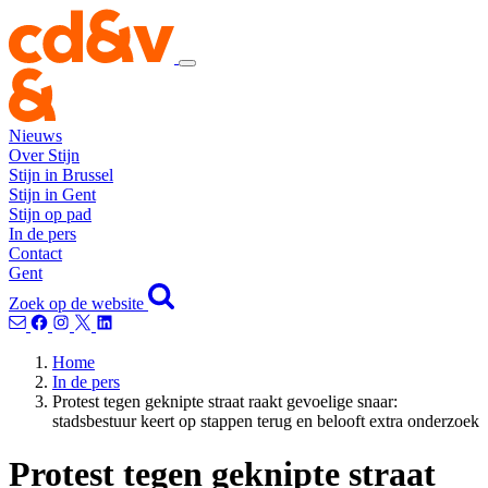
Nieuws
Over Stijn
Stijn in Brussel
Stijn in Gent
Stijn op pad
In de pers
Contact
Gent
Zoek op de website
Home
In de pers
Protest tegen geknipte straat raakt gevoelige snaar:
stadsbestuur keert op stappen terug en belooft extra onderzoek
Protest tegen geknipte straat