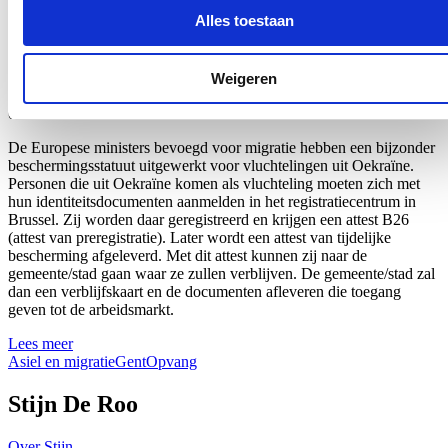
Aantal aanmeldingen van Oekraïense
Alles toestaan
vluchtelingen blijft voorlopig beperkt in
Gent
Weigeren
04/04/22
De Europese ministers bevoegd voor migratie hebben een bijzonder
beschermingsstatuut uitgewerkt voor vluchtelingen uit Oekraïne.
Personen die uit Oekraïne komen als vluchteling moeten zich met
hun identiteitsdocumenten aanmelden in het registratiecentrum in
Brussel. Zij worden daar geregistreerd en krijgen een attest B26
(attest van preregistratie). Later wordt een attest van tijdelijke
bescherming afgeleverd. Met dit attest kunnen zij naar de
gemeente/stad gaan waar ze zullen verblijven. De gemeente/stad zal
dan een verblijfskaart en de documenten afleveren die toegang
geven tot de arbeidsmarkt.
Lees meer
Asiel en migratie
Gent
Opvang
Stijn De Roo
Over Stijn