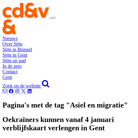
Nieuws
Over Stijn
Stijn in Brussel
Stijn in Gent
Stijn op pad
In de pers
Contact
Gent
Zoek op de website
Pagina's met de tag "Asiel en migratie"
Oekraïners kunnen vanaf 4 januari
verblijfskaart verlengen in Gent