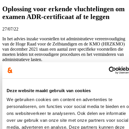
Oplossing voor erkende vluchtelingen om
examen ADR-certificaat af te leggen
27/07/22
In het advies inzake voorstellen tot administratieve vereenvoudiging
van de Hoge Raad voor de Zelfstandigen en de KMO (HRZKMO)
van december 2021 staan een aantal zeer specifieke voorstellen die
moeten leiden tot eenvoudigere procedures en het verminderen van
administratieve lasten.
Lees meer
Administratieve vereenvoudiging
Asiel en
migratie
Brussel
Economie
Mobiliteit
Deze website maakt gebruik van cookies
Extra collectieve opvangplaatsen voor
Oekraïense vluchtelingen in Gent
We gebruiken cookies om content en advertenties te
personaliseren, om functies voor social media te bieden en 
25/06/22
ons websiteverkeer te analyseren. Ook delen we informatie
over uw gebruik van onze site met onze partners voor social
Sinds de start van de oorlog in Oekraïne hebben 865 vluchtelingen
uit Oekraïne zich aangemeld in Gent. 302 daarvan verblijven bij
media, adverteren en analyse. Deze partners kunnen deze