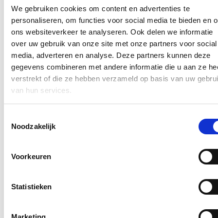
nationaliteit heeft (55,23% de Belgische, 41,59% de Nederlandse,
We gebruiken cookies om content en advertenties te
3,18% andere nationaliteiten),” constateert Vlaams
volksvertegenwoordiger Stijn De Roo die Vlaams minister van
personaliseren, om functies voor social media te bieden en 
Onderwijs Ben Weyts hierover enkele vragen stelde.
ons websiteverkeer te analyseren. Ook delen we informatie
over uw gebruik van onze site met onze partners voor social
Lees meer
Brussel
Onderwijs
media, adverteren en analyse. Deze partners kunnen deze
gegevens combineren met andere informatie die u aan ze he
Toekomstige werkplekken Vlaamse
verstrekt of die ze hebben verzameld op basis van uw gebru
overheid voorzien op 50%
van hun services.
personeelsleden
Toestemmingsselectie
21/01/21
Noodzakelijk
De corona-epidemie heeft met zich meegebracht dat thuiswerk op
zeer korte tijd een wezenlijk onderdeel is geworden voor heel wat
werknemers.
Voorkeuren
Lees meer
Algemeen beleid
Brussel
Financiën
Statistieken
Voor 14 miljoen euro geluidswerende
schermen langs E40 en op complex Aalter
Marketing