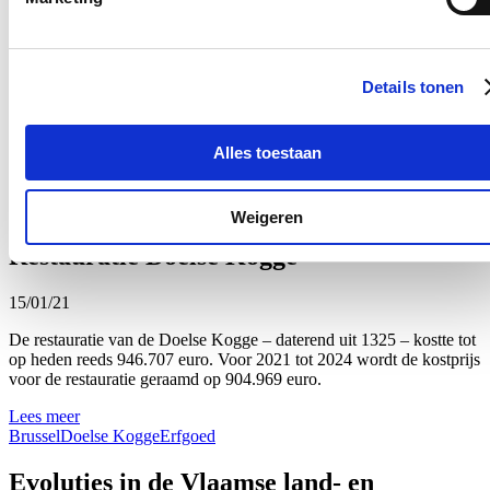
20/01/21
“De geluidswerende schermen langsheen de E40 en op het complex
Details tonen
Aalter zijn bijzonder belangrijk voor de bewoners van omliggende
woonwijken,” stelt Vlaams volksvertegenwoordiger Stijn De Roo
(CD&V) die Vlaams minister van Mobiliteit en Openbare werken
Alles toestaan
Lydia Peeters (Open Vld) hierover ondervroeg.
Lees meer
Aalter
Brussel
Geluidshinder
Mobiliteit
Weigeren
Restauratie Doelse Kogge
15/01/21
De restauratie van de Doelse Kogge – daterend uit 1325 – kostte tot
op heden reeds 946.707 euro. Voor 2021 tot 2024 wordt de kostprijs
voor de restauratie geraamd op 904.969 euro.
Lees meer
Brussel
Doelse Kogge
Erfgoed
Evoluties in de Vlaamse land- en