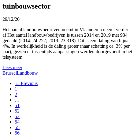
tuinbouwsector
29/12/20
Het aantal landbouwbedrijven neemt in Vlaanderen neemt verder
af
Het aantal landbouwbedrijven is tussen 2014 en 2019 met 934
gedaald (2014: 24.252; 2019: 23.318). Dit is een daling van bijna
4%. In werkelijkheid is de daling groter (naar schatting ca. 3% per
jaar), gezien er tussentijds aanpassingen werden doorgevoerd in het
telsysteem.
Lees meer
Brussel
Landbouw
← Previous
1
2
…
51
52
53
54
55
56