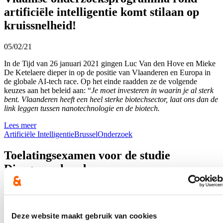
artificiële intelligentie komt stilaan op
kruissnelheid!
05/02/21
In de Tijd van 26 januari 2021 gingen Luc Van den Hove en Mieke
De Ketelaere dieper in op de positie van Vlaanderen en Europa in
de globale AI-tech race. Op het einde raadden ze de volgende
keuzes aan het beleid aan: “
Je moet investeren in waarin je al sterk
bent. Vlaanderen heeft een heel sterke biotechsector, laat ons dan de
link leggen tussen nanotechnologie en de biotech.
Lees meer
Artificiële Intelligentie
Brussel
Onderzoek
Toelatingsexamen voor de studie
Diergeneeskunde
22/01/21
“Zeer opvallend is dat meer dan 41% van de inschrijvers voor de
bachelor Diergeneeskunde in Vlaanderen de Nederlandse
Deze website maakt gebruik van cookies