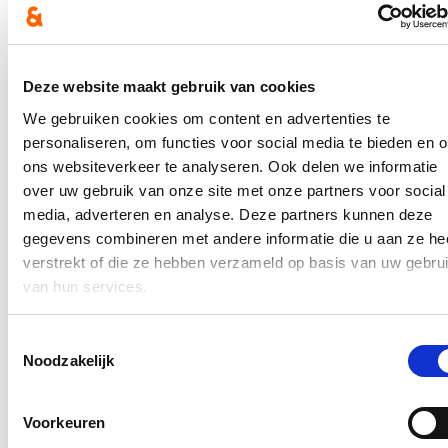
In februari 2023 keurde de gemeenteraad een nieuw
subsidiereglement goed voor een proefproject ter introductie van
autodelen in de rand van Gent voor de periode 2023-2025. Alle
erkende autodeelorganisaties konden in maart 2023 en 2024 een
Deze website maakt gebruik van cookies
subsidieaanvraag indienen voor 1 werkingsjaar (2023_GR_00143).
Op het college van burgemeester en schepenen van 1 juni 2023
We gebruiken cookies om content en advertenties te
werden 5 aanvragen goedgekeurd. Onder meer Wondelgem,
personaliseren, om functies voor social media te bieden en 
Oostakker, Drongen en Mariakerke kwamen daarin aan bod.
ons websiteverkeer te analyseren. Ook delen we informatie
Lees meer
over uw gebruik van onze site met onze partners voor social
Deelgemeenten
Gent
Mobiliteit
media, adverteren en analyse. Deze partners kunnen deze
Nood aan extra openbaar sanitair in Gent
gegevens combineren met andere informatie die u aan ze he
aangetoond !
verstrekt of die ze hebben verzameld op basis van uw gebru
van hun services.
20/10/23
Het is belangrijk om voldoende kwalitatief en toegankelijk publiek
Toestemmingsselectie
sanitair te voorzien en om duidelijk te communiceren en signaleren
Noodzakelijk
waar men deze kan vinden. In onze stad is er de laatste jaren werk
gemaakt van een beleidskader rond publiek sanitair, waar "optimale
spreiding", "toegankelijkheid" en "kwaliteit" de kernthema's zijn.
Voorkeuren
Lees meer