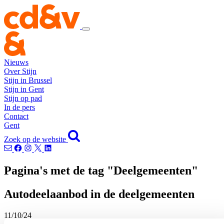
Nieuws
Over Stijn
Stijn in Brussel
Stijn in Gent
Stijn op pad
In de pers
Contact
Gent
Zoek op de website
Pagina's met de tag "Deelgemeenten"
Autodeelaanbod in de deelgemeenten
11/10/24