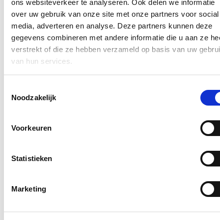
ons websiteverkeer te analyseren. Ook delen we informatie
27/03/24
over uw gebruik van onze site met onze partners voor social
Deelorganisatie Dégage - het Gentse particuliere auto-en
media, adverteren en analyse. Deze partners kunnen deze
fietsdeelsysteem – werkte
drie actiepunten
uit rond investeringen
gegevens combineren met andere informatie die u aan ze he
in laadinfrastructuur voor elektrisch rijden. Deze stellingnames
werden door Dégage afgetoetst bij de verschillende Gentse politieke
verstrekt of die ze hebben verzameld op basis van uw gebru
partijen.
van hun services.
Lees meer
Elektrisch laden
Gent
Mobiliteit
Toestemmingsselectie
Noodzakelijk
Stijn De Roo
Over Stijn
Voorkeuren
In de pers
Statistieken
Snel naar
Stijn in Brussel
Marketing
Stijn in Gent
Stijn op pad