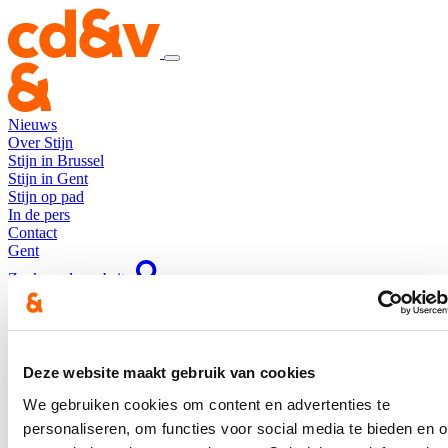
Nieuws
Over Stijn
Stijn in Brussel
Stijn in Gent
Stijn op pad
In de pers
Contact
Gent
Zoek op de website
Pagina's met de tag "Elektrisch laden"
Deze website maakt gebruik van cookies
Bevraging Dégage – investeringen
We gebruiken cookies om content en advertenties te
laadinfrastructuur
personaliseren, om functies voor social media te bieden en 