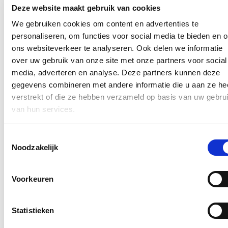
Deze website maakt gebruik van cookies
Op 5 juli 2022 werd het parkeergebouw Het Getouw in de
Bloemekenswijk geopend.
We gebruiken cookies om content en advertenties te
personaliseren, om functies voor social media te bieden en 
Lees meer
Bloemekenswijk
Gent
Mobiliteit
Parkeren
ons websiteverkeer te analyseren. Ook delen we informatie
over uw gebruik van onze site met onze partners voor social
Fietsen parkeren bij station Gent-Sint-
media, adverteren en analyse. Deze partners kunnen deze
Pieters
gegevens combineren met andere informatie die u aan ze he
verstrekt of die ze hebben verzameld op basis van uw gebru
04/07/25
van hun services.
De parkeerdruk van fietsen in de omgeving van Gent-Sint-Pieters is
hoog. Volgens berichtgeving in de pers zal onder het station Gent-
Toestemmingsselectie
Sint-Pieters binnenkort plaats zijn voor meer dan 1.500 extra fietsen.
Noodzakelijk
De NMBS heeft een vergunning aangevraagd voor een nieuwe
overdekte en bewaakte fietsenstalling.
Lees meer
Voorkeuren
Fietsen
Gent
Mobiliteit
Parkeren
Bezettingsgraad van de parkeertoren in
Statistieken
Ledeberg