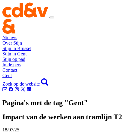
Nieuws
Over Stijn
Stijn in Brussel
Stijn in Gent
Stijn op pad
In de pers
Contact
Gent
Zoek op de website
Pagina's met de tag "Gent"
Impact van de werken aan tramlijn T2
18/07/25