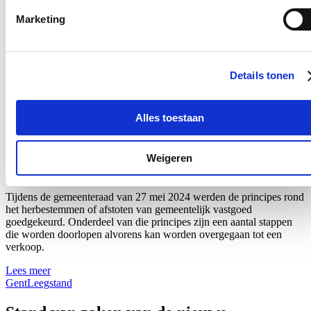
03/07/25
Marketing
Op 4 juni 2022 werd de Parkeertoren Ledeberg geopend.
Lees meer
Details tonen
Gent
Ledeberg
Mobiliteit
Parkeren
Toepassing van de principes rond het
Alles toestaan
herbestemmen of afstoten van
gemeentelijk vastgoed
Weigeren
02/07/25
Tijdens de gemeenteraad van 27 mei 2024 werden de principes rond
het herbestemmen of afstoten van gemeentelijk vastgoed
goedgekeurd. Onderdeel van die principes zijn een aantal stappen
die worden doorlopen alvorens kan worden overgegaan tot een
verkoop.
Lees meer
Gent
Leegstand