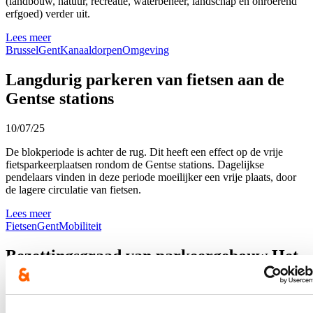
(landbouw, natuur, recreatie, waterbeheer, landschap en onroerend
erfgoed) verder uit.
Lees meer
Brussel
Gent
Kanaaldorpen
Omgeving
Langdurig parkeren van fietsen aan de
Gentse stations
10/07/25
De blokperiode is achter de rug. Dit heeft een effect op de vrije
fietsparkeerplaatsen rondom de Gentse stations. Dagelijkse
pendelaars vinden in deze periode moeilijker een vrije plaats, door
de lagere circulatie van fietsen.
Lees meer
Fietsen
Gent
Mobiliteit
Bezettingsgraad van parkeergebouw Het
Getouw in de Bloemekenswijk
09/07/25