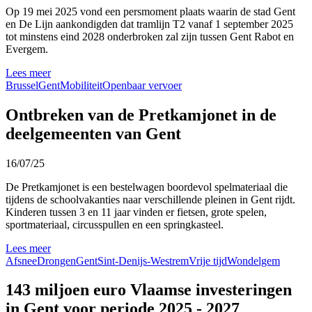
Op 19 mei 2025 vond een persmoment plaats waarin de stad Gent
en De Lijn aankondigden dat tramlijn T2 vanaf 1 september 2025
tot minstens eind 2028 onderbroken zal zijn tussen Gent Rabot en
Evergem.
Lees meer
Brussel
Gent
Mobiliteit
Openbaar vervoer
Ontbreken van de Pretkamjonet in de
deelgemeenten van Gent
16/07/25
De Pretkamjonet is een bestelwagen boordevol spelmateriaal die
tijdens de schoolvakanties naar verschillende pleinen in Gent rijdt.
Kinderen tussen 3 en 11 jaar vinden er fietsen, grote spelen,
sportmateriaal, circusspullen en een springkasteel.
Lees meer
Afsnee
Drongen
Gent
Sint-Denijs-Westrem
Vrije tijd
Wondelgem
143 miljoen euro Vlaamse investeringen
in Gent voor periode 2025 - 2027