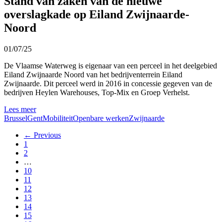
Stand van zaken van de nieuwe
overslagkade op Eiland Zwijnaarde-
Noord
01/07/25
De Vlaamse Waterweg is eigenaar van een perceel in het deelgebied
Eiland Zwijnaarde Noord van het bedrijventerrein Eiland
Zwijnaarde. Dit perceel werd in 2016 in concessie gegeven van de
bedrijven Heylen Warehouses, Top-Mix en Groep Verhelst.
Lees meer
Brussel
Gent
Mobiliteit
Openbare werken
Zwijnaarde
← Previous
1
2
…
10
11
12
13
14
15