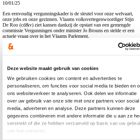
10/01/25
Een eenvoudig vergunningskader is de sleutel voor onze welvaart,
onze jobs en onze gezinnen. Vlaams volksvertegenwoordiger Stijn
De Roo (cd&v) ziet kansen dankzij de opstart van een gemengde
commissie Vergunningen onder minister Jo Brouns en stelde er een
actuele vraag over in het Vlaams Parlement.
Lees meer
Brussel
Economie
Industrie
Vergunningen
Duurzame cementindustrie - Circulariteit
Deze website maakt gebruik van cookies
en innovatie
We gebruiken cookies om content en advertenties te
personaliseren, om functies voor social media te bieden en 
24/04/24
ons websiteverkeer te analyseren. Ook delen we informatie
De cementindustrie is een kleine maar vooral voor de bouw
over uw gebruik van onze site met onze partners voor social
belangrijke sector in onze regio, met ondernemingen in onder andere
media, adverteren en analyse. Deze partners kunnen deze
Antwerpen en Gent.
gegevens combineren met andere informatie die u aan ze he
Lees meer
verstrekt of die ze hebben verzameld op basis van uw gebru
Brussel
Industrie
Innovatie
van hun services.
De Europese Net-Zero Industry Act biedt