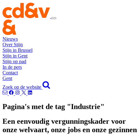
Nieuws
Over Stijn
Stijn in Brussel
Stijn in Gent
Stijn op pad
In de pers
Contact
Gent
Zoek op de website
Pagina's met de tag "Industrie"
Een eenvoudig vergunningskader voor
onze welvaart, onze jobs en onze gezinnen