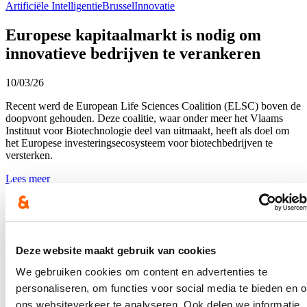
Artificiële Intelligentie
Brussel
Innovatie
Europese kapitaalmarkt is nodig om
innovatieve bedrijven te verankeren
10/03/26
Recent werd de European Life Sciences Coalition (ELSC) boven de
doopvont gehouden. Deze coalitie, waar onder meer het Vlaams
Instituut voor Biotechnologie deel van uitmaakt, heeft als doel om
het Europese investeringsecosysteem voor biotechbedrijven te
versterken.
Lees meer
Brussel
Innovatie
Onderzoek en ontwikkeling
Vlaamse economie moet zich
voorbereiden op de razendsnelle AI-
Deze website maakt gebruik van cookies
evolutie
We gebruiken cookies om content en advertenties te
05/03/26
personaliseren, om functies voor social media te bieden en 
ons websiteverkeer te analyseren. Ook delen we informatie