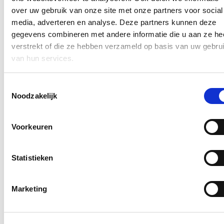
Op 11 februari bracht de Hoge Raad voor de Werkgelegenheid
over uw gebruik van onze site met onze partners voor social
(HRW) het rapport “Artificiële Intelligentie op de Belgische
Arbeidsmarkt” uit.
media, adverteren en analyse. Deze partners kunnen deze
gegevens combineren met andere informatie die u aan ze he
Lees meer
Artificiële Intelligentie
Brussel
Innovatie
verstrekt of die ze hebben verzameld op basis van uw gebru
van hun services.
Nog veel vragen over het gebruik van
elektrisch verticaal opstijgende en
Toestemmingsselectie
landende vliegtuigen
Noodzakelijk
27/01/26
Voorkeuren
De markt van elektrisch verticaal opstijgende en landende
vliegtuigen (de zogenaamde «eVTOL», «electric vertical take-off
and landing») is wereldwijd volop in ontwikkeling.
Statistieken
Lees meer
Brussel
Innovatie
Mobiliteit
Marketing
Vlaams project rond proefdiervrije
innovatie behoort tot de Europese top