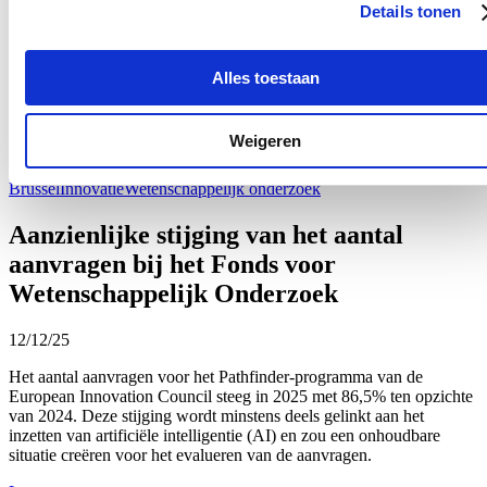
Details tonen
05/01/26
Wetenschappelijke onderzoeken maken soms gebruik van
proefdieren. Het gebruik van proefdieren is onderworpen aan
Alles toestaan
wettelijke bepalingen: het kan bijvoorbeeld pas worden toegestaan
wanneer er geen gelijkwaardige alternatieve methodes beschikbaar
zijn.
Weigeren
Lees meer
Brussel
Innovatie
Wetenschappelijk onderzoek
Aanzienlijke stijging van het aantal
aanvragen bij het Fonds voor
Wetenschappelijk Onderzoek
12/12/25
Het aantal aanvragen voor het Pathfinder-programma van de
European Innovation Council steeg in 2025 met 86,5% ten opzichte
van 2024. Deze stijging wordt minstens deels gelinkt aan het
inzetten van artificiële intelligentie (AI) en zou een onhoudbare
situatie creëren voor het evalueren van de aanvragen.