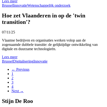
Lees meer
Brussel
Innovatie
Wetenschappelijk onderzoek
Hoe zet Vlaanderen in op de 'twin
transition'?
07/11/25
Vlaamse bedrijven en organisaties werken volop aan de
zogenaamde dubbele transitie: de gelijktijdige ontwikkeling van
digitale en duurzame technologieën.
Lees meer
Brussel
Digitalisering
Innovatie
← Previous
1
2
3
4
Next →
Stijn De Roo