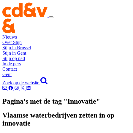
Nieuws
Over Stijn
Stijn in Brussel
Stijn in Gent
Stijn op pad
In de pers
Contact
Gent
Zoek op de website
Pagina's met de tag "Innovatie"
Vlaamse waterbedrijven zetten in op
innovatie