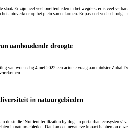
staat. Er zijn heel veel oneffenheden in het wegdek, er is veel verhard
 en het autoverkeer op het plein samenkomen. Er passeert veel schoolgaa
 van aanhoudende droogte
itting van woensdag 4 mei 2022 een actuele vraag aan minister Zuhal
e voorkomen.
iversiteit in natuurgebieden
 van de studie ‘Nutrient fertilization by dogs in peri-urban ecosystems
rlaten in natuurgebieden. Dat kan een negatieve impact hebben op onze l