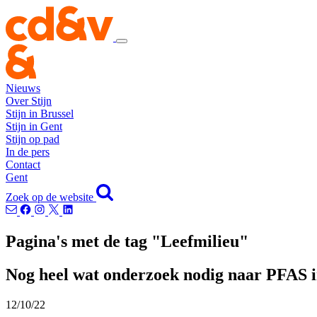
Nieuws
Over Stijn
Stijn in Brussel
Stijn in Gent
Stijn op pad
In de pers
Contact
Gent
Zoek op de website
Pagina's met de tag "Leefmilieu"
Nog heel wat onderzoek nodig naar PFAS 
12/10/22