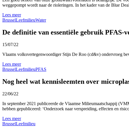
weggepompt wordt naar de rioleringen. In het kader van de Blue Deal
Lees meer
Brussel
Leefmilieu
Water
De definitie van essentiële gebruik PFAS-v
15/07/22
Vlaams volksvertegenwoordiger Stijn De Roo (cd&v) ondervroeg bevo
Lees meer
Brussel
Leefmilieu
PFAS
Nog heel wat kennisleemten over microplas
22/06/22
In september 2021 publiceerde de Vlaamse Milieumaatschappij (VMM) e
hebben gepubliceerd: ‘Onderzoek naar verspreiding, effecten en risic
Lees meer
Brussel
Leefmilieu