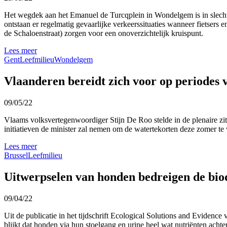
Het wegdek aan het Emanuel de Turcqplein in Wondelgem is in slechte 
ontstaan er regelmatig gevaarlijke verkeerssituaties wanneer fietsers
de Schaloenstraat) zorgen voor een onoverzichtelijk kruispunt.
Lees meer
Gent
Leefmilieu
Wondelgem
Vlaanderen bereidt zich voor op periodes
09/05/22
Vlaams volksvertegenwoordiger Stijn De Roo stelde in de plenaire z
initiatieven de minister zal nemen om de watertekorten deze zomer t
Lees meer
Brussel
Leefmilieu
Uitwerpselen van honden bedreigen de biod
09/04/22
Uit de publicatie in het tijdschrift Ecological Solutions and Evidence
blijkt dat honden via hun stoelgang en urine heel wat nutriënten achte