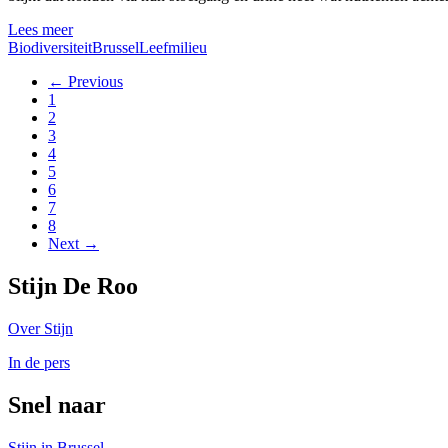
Lees meer
Biodiversiteit
Brussel
Leefmilieu
← Previous
1
2
3
4
5
6
7
8
Next →
Stijn De Roo
Over Stijn
In de pers
Snel naar
Stijn in Brussel