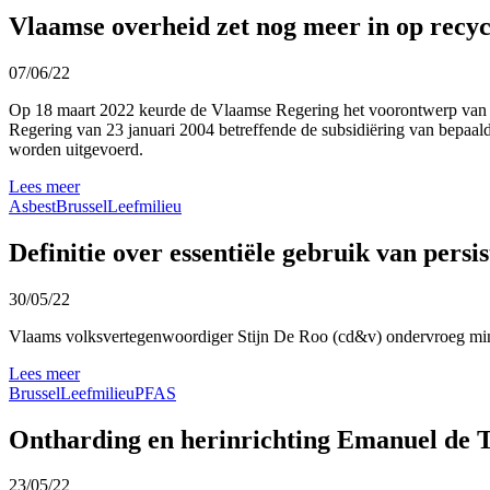
Vlaamse overheid zet nog meer in op recyc
07/06/22
Op 18 maart 2022 keurde de Vlaamse Regering het voorontwerp van bes
Regering van 23 januari 2004 betreffende de subsidiëring van bepaalde
worden uitgevoerd.
Lees meer
Asbest
Brussel
Leefmilieu
Definitie over essentiële gebruik van pers
30/05/22
Vlaams volksvertegenwoordiger Stijn De Roo (cd&v) ondervroeg minis
Lees meer
Brussel
Leefmilieu
PFAS
Ontharding en herinrichting Emanuel de 
23/05/22