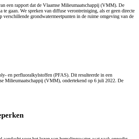
 van een rapport dat de Vlaamse Milieumaatschappij (VMM). De
te gaan. We spreken van diffuse verontreiniging, als er geen directe
 op verschillende grondwatermeetpunten in de ruime omgeving van de
- en perfluoralkylstoffen (PFAS). Dit resulteerde in een
se Milieumaatschappij (VMM), ondertekend op 6 juli 2022. De
eperken
el aandacht voor het lozen van bemalingswater, wat vaak onnodig