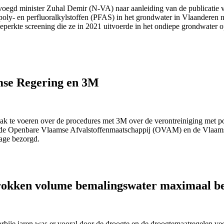
oegd minister Zuhal Demir (N-VA) naar aanleiding van de publicatie
y- en perfluoralkylstoffen (PFAS) in het grondwater in Vlaanderen na 
eperkte screening die ze in 2021 uitvoerde in het ondiepe grondwater
mse Regering en 3M
k te voeren over de procedures met 3M over de verontreiniging met poly
f de Openbare Vlaamse Afvalstoffenmaatschappij (OVAM) en de Vlaam
age bezorgd.
okken volume bemalingswater maximaal b
bije jaren was er vooral door de droogte en de droogtemaatregelen ve