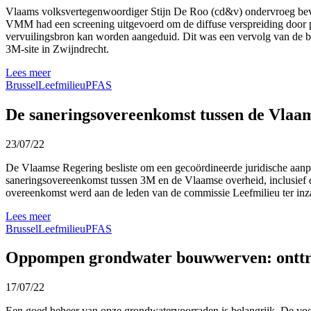
Vlaams volksvertegenwoordiger Stijn De Roo (cd&v) ondervroeg bev
VMM had een screening uitgevoerd om de diffuse verspreiding door pol
vervuilingsbron kan worden aangeduid. Dit was een vervolg van de b
3M-site in Zwijndrecht.
Lees meer
Brussel
Leefmilieu
PFAS
De saneringsovereenkomst tussen de Vlaa
23/07/22
De Vlaamse Regering besliste om een gecoördineerde juridische aanpa
saneringsovereenkomst tussen 3M en de Vlaamse overheid, inclusie
overeenkomst werd aan de leden van de commissie Leefmilieu ter inz
Lees meer
Brussel
Leefmilieu
PFAS
Oppompen grondwater bouwwerven: onttr
17/07/22
Een goed beheer van onze grondwatervoorraden is belangrijk. De voor