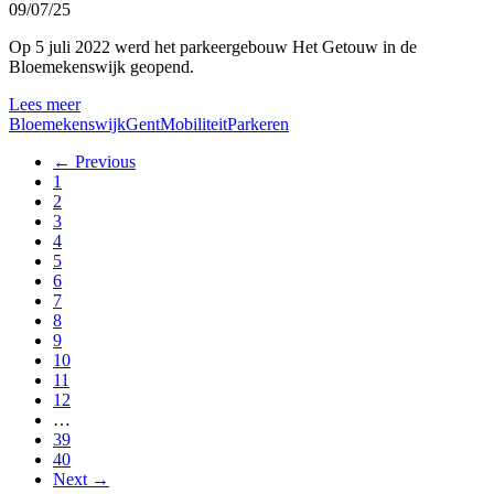
09/07/25
Op 5 juli 2022 werd het parkeergebouw Het Getouw in de
Bloemekenswijk geopend.
Lees meer
Bloemekenswijk
Gent
Mobiliteit
Parkeren
← Previous
1
2
3
4
5
6
7
8
9
10
11
12
…
39
40
Next →