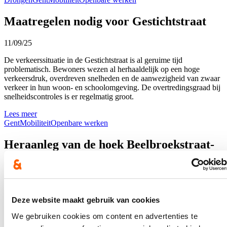
Maatregelen nodig voor Gestichtstraat
11/09/25
De verkeerssituatie in de Gestichtstraat is al geruime tijd
problematisch. Bewoners wezen al herhaaldelijk op een hoge
verkeersdruk, overdreven snelheden en de aanwezigheid van zwaar
verkeer in hun woon- en schoolomgeving. De overtredingsgraad bij
snelheidscontroles is er regelmatig groot.
Lees meer
Gent
Mobiliteit
Openbare werken
Heraanleg van de hoek Beelbroekstraat-
Schuurstraat in Sint-Amandsberg
29/08/25
Vanaf de paasvakantie werd een deel van de Zenobe Grammestraat,
Deze website maakt gebruik van cookies
Beelbroekstraat en Schuurstraat in Sint-Amandsberg afgezet voor
onderhoud. Het zorgde voor een onderbreking van een deel van de
We gebruiken cookies om content en advertenties te
rijbaan.