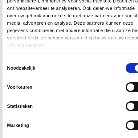
personaliseren, om functies voor social media te bieden en 
ons websiteverkeer te analyseren. Ook delen we informatie
Lees meer
Gent
Mobiliteit
Sint-Amandsberg
over uw gebruik van onze site met onze partners voor social
media, adverteren en analyse. Deze partners kunnen deze
Impact van de werken aan tramlijn T2
gegevens combineren met andere informatie die u aan ze he
verstrekt of die ze hebben verzameld op basis van uw gebru
18/07/25
van hun services.
Op 19 mei 2025 vond een persmoment plaats waarin de stad Gent
en De Lijn aankondigden dat tramlijn T2 vanaf 1 september 2025
Toestemmingsselectie
tot minstens eind 2028 onderbroken zal zijn tussen Gent Rabot en
Evergem.
Noodzakelijk
Lees meer
Brussel
Gent
Mobiliteit
Openbaar vervoer
Voorkeuren
143 miljoen euro Vlaamse investeringen
in Gent voor periode 2025 - 2027
Statistieken
15/07/25
Marketing
Vlaanderen voorziet de komende drie jaar meer dan 143 miljoen
euro aan concrete infrastructuurprojecten in en rond Gent. Er zijn