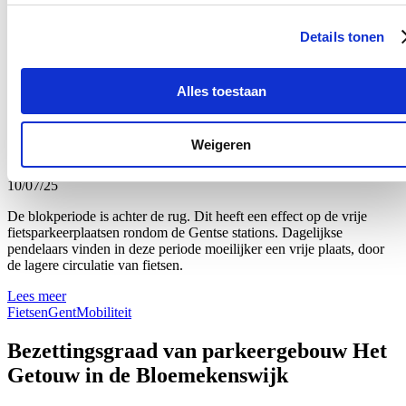
voor de stad ook drie 'Grote Projecten' voorzien: Gentspoort (940
miljoen euro), R4 West/Oost (777 miljoen euro) en stelplaats
Details tonen
Wissenhage (180 miljoen euro).
Lees meer
Brussel
Gent
Mobiliteit
Openbare werken
Alles toestaan
Langdurig parkeren van fietsen aan de
Gentse stations
Weigeren
10/07/25
De blokperiode is achter de rug. Dit heeft een effect op de vrije
fietsparkeerplaatsen rondom de Gentse stations. Dagelijkse
pendelaars vinden in deze periode moeilijker een vrije plaats, door
de lagere circulatie van fietsen.
Lees meer
Fietsen
Gent
Mobiliteit
Bezettingsgraad van parkeergebouw Het
Getouw in de Bloemekenswijk