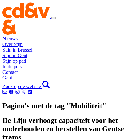
Nieuws
Over Stijn
Stijn in Brussel
Stijn in Gent
Stijn op pad
In de pers
Contact
Gent
Zoek op de website
Pagina's met de tag "Mobiliteit"
De Lijn verhoogt capaciteit voor het
onderhouden en herstellen van Gentse
trams