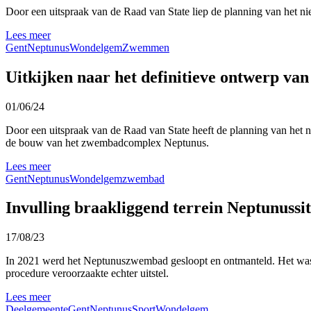
Door een uitspraak van de Raad van State liep de planning van het 
Lees meer
Gent
Neptunus
Wondelgem
Zwemmen
Uitkijken naar het definitieve ontwerp 
01/06/24
Door een uitspraak van de Raad van State heeft de planning van het 
de bouw van het zwembadcomplex Neptunus.
Lees meer
Gent
Neptunus
Wondelgem
zwembad
Invulling braakliggend terrein Neptunussit
17/08/23
In 2021 werd het Neptunuszwembad gesloopt en ontmanteld. Het was d
procedure veroorzaakte echter uitstel.
Lees meer
Deelgemeente
Gent
Neptunus
Sport
Wondelgem