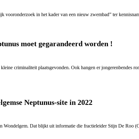
ijk vooronderzoek in het kader van een nieuw zwembad” ter kennisnam
eptunus moet gegarandeerd worden !
leine criminaliteit plaatsgevonden. Ook hangen er jongerenbendes rond
lgemse Neptunus-site in 2022
 in Wondelgem. Dat blijkt uit informatie die fractieleider Stijn De R