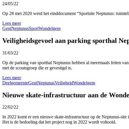
24/05/22
Op 28 mei 2020 werd het einddocument “Sportsite Neptunus: ruimtel
Lees meer
Gent
Neptunus
Sport
Wondelgem
Veiligheidsgevoel aan parking sporthal N
31/03/22
Op de parking van sporthal Neptunus hebben al meermaals feiten van k
met de scoutsgroep die er gevestigd is.
Lees meer
Deelgemeente
Gent
Neptunus
Veiligheid
Wondelgem
Nieuwe skate-infrastructuur aan de Wonde
22/02/22
In 2022 komt er een nieuwe skate-infrastructuur op de Neptunus-site
Het is de bedoeling dat het project nog in 2022 wordt voltooid.