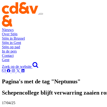
Nieuws
Over Stijn
Stijn in Brussel
Stijn in Gent
Stijn op pad
In de pers
Contact
Gent
Zoek op de website
Pagina's met de tag "Neptunus"
Schepencollege blijft verwarring zaaien 
17/04/25