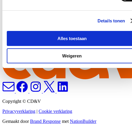
Stijn in Brussel
Stijn in Gent
Details tonen
Stijn op pad
Alles toestaan
Weigeren
Copyright © CD&V
Privacyverklaring
|
Cookie verklaring
Gemaakt door
Brand Response
met
NationBuilder