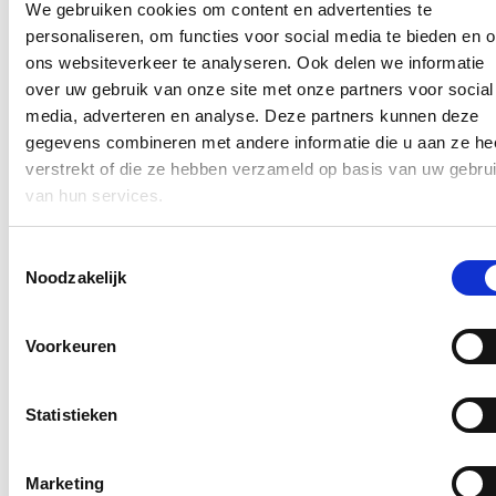
We gebruiken cookies om content en advertenties te
personaliseren, om functies voor social media te bieden en 
ons websiteverkeer te analyseren. Ook delen we informatie
Opening Meulestedebrug
over uw gebruik van onze site met onze partners voor social
media, adverteren en analyse. Deze partners kunnen deze
01/06/21
gegevens combineren met andere informatie die u aan ze he
De Meulestedebrug in Gent is opnieuw geopend. In oktober 2020
verstrekt of die ze hebben verzameld op basis van uw gebru
raakte de brug beschadigd door een aanvaring met een schip.
Sindsdien hebben de aannemers en de Vlaamse Waterweg grondig
van hun services.
werk verricht om deze brug te herstellen zodat er opnieuw gebruik
van gemaakt kan worden.
Toestemmingsselectie
Lees meer
Noodzakelijk
Gent
Mobiliteit
Openbare Werken
Stijn op pad
Stijn De Roo
Voorkeuren
Over Stijn
Statistieken
In de pers
Snel naar
Marketing