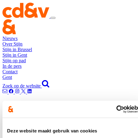
Nieuws
Over Stijn
Stijn in Brussel
Stijn in Gent
Stijn op pad
In de pers
Contact
Gent
Zoek op de website
Home
Nieuws
Nieuws
Nieuws
Deze website maakt gebruik van cookies