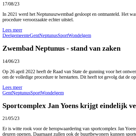
17/08/23
In 2021 werd het Neptunuszwembad gesloopt en ontmanteld. Het was d
procedure veroorzaakte echter uitstel.
Lees meer
Deelgemeente
Gent
Neptunus
Sport
Wondelgem
Zwembad Neptunus - stand van zaken
14/06/23
Op 26 april 2022 heeft de Raad van State de gunning voor het ontwe
om de volledige procedure te herstarten. Dit heeft tot gevolg dat de 
Lees meer
Gent
Neptunus
Sport
Wondelgem
Sportcomplex Jan Yoens krijgt eindelijk v
21/05/23
Er is witte rook voor de heropwaardering van sportcomplex Jan Yoens 
deuren openen. Daarnaast zullen ook de buurtbewoners kunnen sport