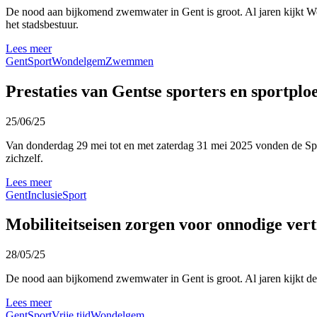
De nood aan bijkomend zwemwater in Gent is groot. Al jaren kijkt W
het stadsbestuur.
Lees meer
Gent
Sport
Wondelgem
Zwemmen
Prestaties van Gentse sporters en sportpl
25/06/25
Van donderdag 29 mei tot en met zaterdag 31 mei 2025 vonden de Spec
zichzelf.
Lees meer
Gent
Inclusie
Sport
Mobiliteitseisen zorgen voor onnodige ve
28/05/25
De nood aan bijkomend zwemwater in Gent is groot. Al jaren kijkt d
Lees meer
Gent
Sport
Vrije tijd
Wondelgem