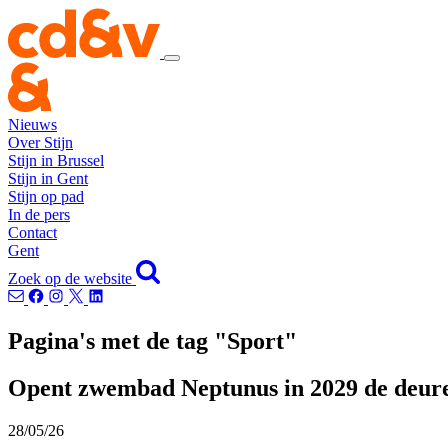
Nieuws
Over Stijn
Stijn in Brussel
Stijn in Gent
Stijn op pad
In de pers
Contact
Gent
Zoek op de website
Pagina's met de tag "Sport"
Opent zwembad Neptunus in 2029 de deur
28/05/26