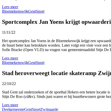
Lees meer
Bloemekenswijk
Gent
Sport
Sportcomplex Jan Yoens krijgt opwaarderi
11/11/22
Het sportcomplex Jan Yoens in de Bloemekeswijk krijgt een opwaarder
de buurt beter kan betrokken worden. Later volgt een visie voor een b
Sofie Bracke (Open VLD) na vragen van gemeenteraadslid Stijn De 
Lees meer
Bloemekenswijk
Gent
Sport
Stad heroverweegt locatie skateramp Zwi
22/10/22
Stad Gent zal onderzoeken of de sporthal Hekers een betere locatie i
Stijn De Roo (cd&v). Sinds juni waren er bij buurtbewoners grote bez
Lees meer
Deelgemeente
Gent
Sport
Zwijnaarde