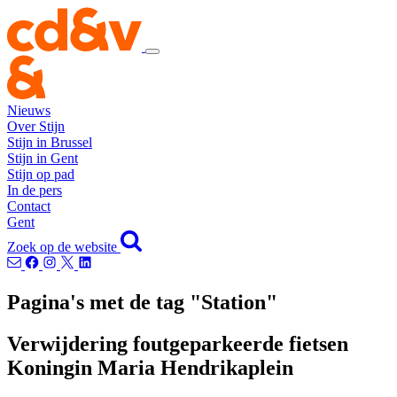
Nieuws
Over Stijn
Stijn in Brussel
Stijn in Gent
Stijn op pad
In de pers
Contact
Gent
Zoek op de website
Pagina's met de tag "Station"
Verwijdering foutgeparkeerde fietsen
Koningin Maria Hendrikaplein