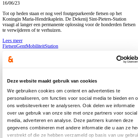
16/06/23
Tot op heden staan er nog veel foutgeparkeerde fietsen op het
Koningin Maria-Hendrikaplein. De Dekenij Sint-Pieters-Station
vraagt al langer een permanente oplossing voor de honderden fietsen
te verwijderen of te verhuizen.
Lees meer
Fietsen
Gent
Mobiliteit
Station
Nood aan oplossingen voor files op
kruispunt Sint-Denijslaan aan Gent-Sint-
Pieters
Deze website maakt gebruik van cookies
03/03/23
We gebruiken cookies om content en advertenties te
personaliseren, om functies voor social media te bieden en 
Automobilisten die tijdens de spits vanuit de Valentin Vaerwyckweg
de ondergrondse parking van Gent-Sint-Pieters willen inrijden,
ons websiteverkeer te analyseren. Ook delen we informatie
verliezen telkens heel wat tijd bij het aanschuiven aan de
over uw gebruik van onze site met onze partners voor social
verkeerslichten op het kruispunt met de Sint-Denijslaan. Wagens die
media, adverteren en analyse. Deze partners kunnen deze
naar rechts (en in mindere mate links) moeten afslaan, zorgen ervoor
dat het kruispunt vastloopt, met files tot op de brug over de R4 tot
gegevens combineren met andere informatie die u aan ze he
gevolg.
verstrekt of die ze hebben verzameld op basis van uw gebru