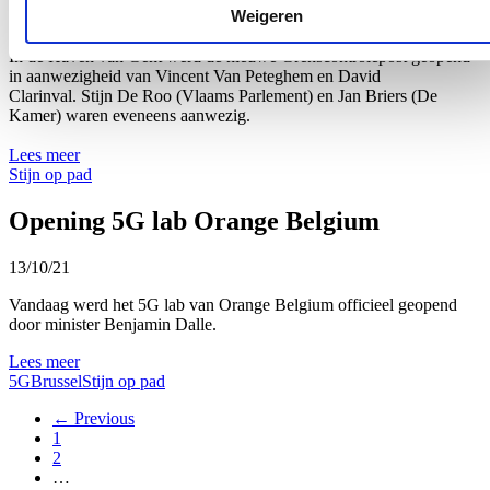
Weigeren
20/10/21
In de Haven van Gent werd de nieuwe Grenscontrolepost geopend
in aanwezigheid van
Vincent Van Peteghem
en David
Clarinval.
Stijn De Roo (Vlaams Parlement) en Jan Briers (De
Kamer) waren eveneens aanwezig.
Lees meer
Stijn op pad
Opening 5G lab Orange Belgium
13/10/21
Vandaag werd het 5G lab van Orange Belgium officieel geopend
door minister Benjamin Dalle.
Lees meer
5G
Brussel
Stijn op pad
← Previous
1
2
…