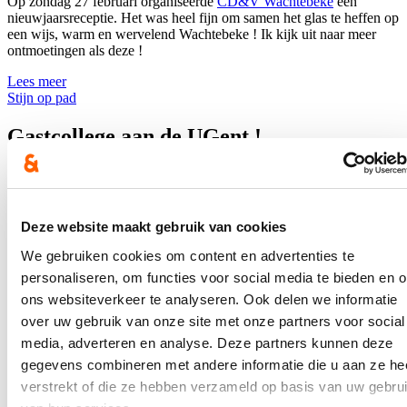
Op zondag 27 februari organiseerde
CD&V Wachtebeke
een
nieuwjaarsreceptie. Het was heel fijn om samen het glas te heffen op
een wijs, warm en wervelend Wachtebeke ! Ik kijk uit naar meer
ontmoetingen als deze !
Lees meer
Stijn op pad
Gastcollege aan de UGent !
26/11/21
Altijd fijn om terug te keren naar Universiteit Gent, mijn alma mater
!
Deze website maakt gebruik van cookies
Lees meer
We gebruiken cookies om content en advertenties te
Stijn op pad
personaliseren, om functies voor social media te bieden en 
ons websiteverkeer te analyseren. Ook delen we informatie
Dag van de Ondernemer: bezoek aan vier
over uw gebruik van onze site met onze partners voor social
straffe Oost-Vlaamse ondernemers
media, adverteren en analyse. Deze partners kunnen deze
gegevens combineren met andere informatie die u aan ze he
20/11/21
verstrekt of die ze hebben verzameld op basis van uw gebru
Het is uiterst belangrijk om zelfstandigen, KMO's, start-/scale-ups