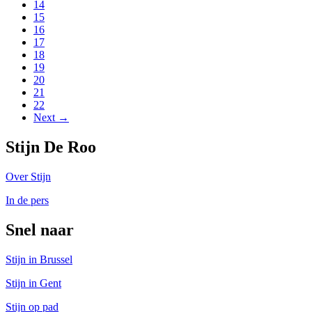
14
15
16
17
18
19
20
21
22
Next →
Stijn De Roo
Over Stijn
In de pers
Snel naar
Stijn in Brussel
Stijn in Gent
Stijn op pad