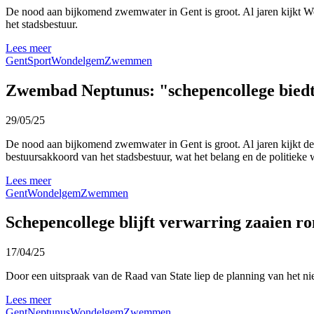
De nood aan bijkomend zwemwater in Gent is groot. Al jaren kijkt W
het stadsbestuur.
Lees meer
Gent
Sport
Wondelgem
Zwemmen
Zwembad Neptunus: "schepencollege biedt 
29/05/25
De nood aan bijkomend zwemwater in Gent is groot. Al jaren kijkt d
bestuursakkoord van het stadsbestuur, wat het belang en de politieke w
Lees meer
Gent
Wondelgem
Zwemmen
Schepencollege blijft verwarring zaaien 
17/04/25
Door een uitspraak van de Raad van State liep de planning van het 
Lees meer
Gent
Neptunus
Wondelgem
Zwemmen