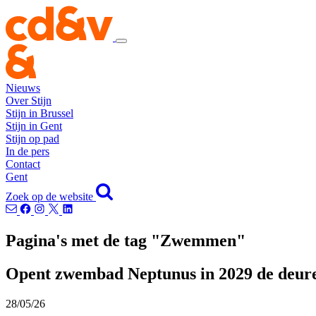
Nieuws
Over Stijn
Stijn in Brussel
Stijn in Gent
Stijn op pad
In de pers
Contact
Gent
Zoek op de website
Pagina's met de tag "Zwemmen"
Opent zwembad Neptunus in 2029 de deur
28/05/26