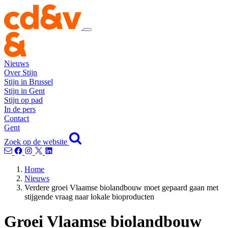
Nieuws
Over Stijn
Stijn in Brussel
Stijn in Gent
Stijn op pad
In de pers
Contact
Gent
Zoek op de website
Home
Nieuws
Verdere groei Vlaamse biolandbouw moet gepaard gaan met
stijgende vraag naar lokale bioproducten
Groei Vlaamse biolandbouw