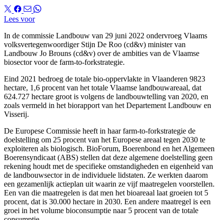
Lees voor
In de commissie Landbouw van 29 juni 2022 ondervroeg Vlaams
volksvertegenwoordiger Stijn De Roo (cd&v) minister van
Landbouw Jo Brouns (cd&v) over de ambities van de Vlaamse
biosector voor de farm-to-forkstrategie.
Eind 2021 bedroeg de totale bio-oppervlakte in Vlaanderen 9823
hectare, 1,6 procent van het totale Vlaamse landbouwareaal, dat
624.727 hectare groot is volgens de landbouwtelling van 2020, en
zoals vermeld in het biorapport van het Departement Landbouw en
Visserij.
De Europese Commissie heeft in haar farm-to-forkstrategie de
doelstelling om 25 procent van het Europese areaal tegen 2030 te
exploiteren als biologisch. BioForum, Boerenbond en het Algemeen
Boerensyndicaat (ABS) stellen dat deze algemene doelstelling geen
rekening houdt met de specifieke omstandigheden en eigenheid van
de landbouwsector in de individuele lidstaten. Ze werkten daarom
een gezamenlijk actieplan uit waarin ze vijf maatregelen voorstellen.
Een van die maatregelen is dat men het bioareaal laat groeien tot 5
procent, dat is 30.000 hectare in 2030. Een andere maatregel is een
groei in het volume bioconsumptie naar 5 procent van de totale
consumptie.