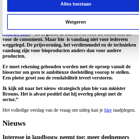
gegeven. De lancering zelf zal voor het begin van 2023 zijn.
Alles toestaan
De minister had reeds overleg had met de vertegenwoordigers van
Bioforum. Verduurzaming van de landbouw is enkel mogelijk als er
Weigeren
rekening gehouden wordt met de realiteit van de sector.
Stijn De Roo
: “Er is geloof in bio, zowel voor de sector zelf als
voor de consument. Maar bio is vandaag niet voor iedereen
weggelegd. De prijsvorming, het verdienmodel en de technieken
vandaag zijn voor bioproducten anders dan voor andere
producten.
Er moet rekening gehouden worden met de oproep vanuit de
biosector om geen te ambitieuze doelstelling voorop te stellen.
Een plotse groei zou de rendabiliteit teveel verstoren.
Ik kijk uit naar het nieuw strategisch plan bio van minister
Brouns. Het is alvast positief dat hij overleg pleegt met de
sector.”
Het volledige verslag van de vraag om uitleg kan je
hier
raadplegen.
Nieuws
Interesse in landbouw neemt toe: meer deelnemers