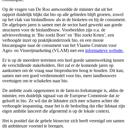
Op de vragen van De Roo antwoordde de minister dat uit het
rapport duidelijk blijkt dat bio op alle gebieden blijft groeien, zowel
op het vlak van biolandbouw als in de bioketen en bij de consument.
De afgelopen jaren is samen met de sector hard gewerkt aan goede
structuren voor de biolandbouw. Voorbeelden zijn o.a. de
adviesverlening in ‘Bio zoekt Boer’ en ‘Bio zoekt Keten’, een
verhoogde inzet op praktijkonderzoek bio, en een mooie
biocampagne naar de consument van het Vlaams Centrum voor
Agro- en Visserijmarketing (VLAM) met een
informatieve website.
Er is op de meerdere terreinen een heel goede samenwerking tussen
de verschillende stakeholders. Het zal er de komende jaren op
aankomen om de vraag naar bioproducten hoog te houden. Dit kan,
samen met een goed verdienmodel voor bio, meer landbouwers
overtuigen om te schakelen naar bio.
De ambitie zoals opgenomen in de farm-to-forkstrategie is, aldus de
minister, een duidelijk signaal van de Europese Commissie dat ze
gelooft in bio. Ze wil dat de lidstaten zich mee scharen achter die
verhoogde inspanning, maar het is de bedoeling dat elke lidstaat zijn
eigen ambitie lanceert die afgestemd is op de lokale context.
Het is positief dat de gehele biosector zich heeft verenigd om samen
dit ambitieuze voorstel te brengen.