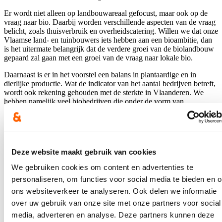
Er wordt niet alleen op landbouwareaal gefocust, maar ook op de
vraag naar bio. Daarbij worden verschillende aspecten van de vraag
belicht, zoals thuisverbruik en overheidscatering. Willen we dat onze
Vlaamse land- en tuinbouwers iets hebben aan een bioambitie, dan
is het uitermate belangrijk dat de verdere groei van de biolandbouw
gepaard zal gaan met een groei van de vraag naar lokale bio.
Daarnaast is er in het voorstel een balans in plantaardige en in
dierlijke productie. Wat de indicator van het aantal bedrijven betreft,
wordt ook rekening gehouden met de sterkte in Vlaanderen. We
hebben namelijk veel biobedrijven die onder de vorm van
zelfplukboederijen of andere CSA-vormen (community-supported
agriculture) werken. Zij spelen een belangrijke rol in de verbinding
van de consumenten met de landbouw en zullen de groei van de
biovraag vooruithelpen.
Deze website maakt gebruik van cookies
Uit de consultatieronde bij de landbouwers in het kader van het
nieuwe strategisch plan bio blijkt het belang om te blijven werken
We gebruiken cookies om content en advertenties te
aan de vraag naar bio. VLAM timmert consequent verder aan de
personaliseren, om functies voor social media te bieden en 
weg om de consument warm te maken voor bio. Dat blijft een heel
belangrijke uitdaging, zeker in de huidige geopolitieke context met
ons websiteverkeer te analyseren. Ook delen we informatie
de stijgende prijzen. Het doel is de vraag naar biovoeding te
over uw gebruik van onze site met onze partners voor social
verruimen en de aankopen te intensifiëren. Het promotiebudget in
media, adverteren en analyse. Deze partners kunnen deze
2022 bedraagt 1,141 miljoen euro. Er lopen parallel twee