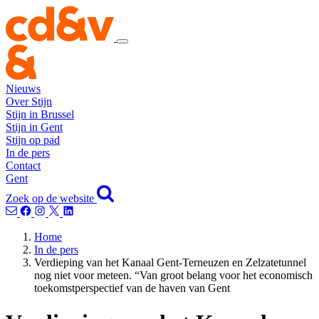
Nieuws
Over Stijn
Stijn in Brussel
Stijn in Gent
Stijn op pad
In de pers
Contact
Gent
Zoek op de website
Home
In de pers
Verdieping van het Kanaal Gent-Terneuzen en Zelzatetunnel
nog niet voor meteen. “Van groot belang voor het economisch
toekomstperspectief van de haven van Gent