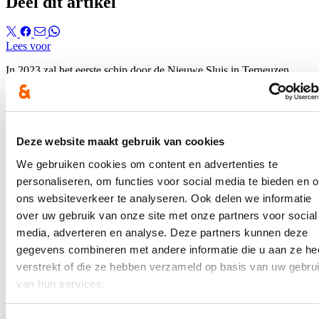
Deel dit artikel
Lees voor
In 2023 zal het eerste schip door de Nieuwe Sluis in Terneuzen
(Nederland) varen. Dankzij de constructie kunnen er op termijn
grotere zeeschepen tot aan de Gentse haven varen via het kanaal
Gent-Terneuzen.
Een volledige verdieping of verbreding van dat kanaal is op
Deze website maakt gebruik van cookies
vandaag echter nog niet aan de orde, zo blijkt uit vragen van Vlaams
volksvertegenwoordiger Stijn De Roo (cd&v) aan bevoegd minister
We gebruiken cookies om content en advertenties te
Lydia Peeters (Open Vld).
personaliseren, om functies voor social media te bieden en 
Hierover verscheen een bericht op de
website
van HLN. Het
ons websiteverkeer te analyseren. Ook delen we informatie
volledige persbericht
kan je hier lezen.
over uw gebruik van onze site met onze partners voor social
media, adverteren en analyse. Deze partners kunnen deze
In de pers
gegevens combineren met andere informatie die u aan ze he
verstrekt of die ze hebben verzameld op basis van uw gebru
Nieuwe speeltuin in Ter Durmenpark komt er nog
van hun services.
dit jaar
05/08/26