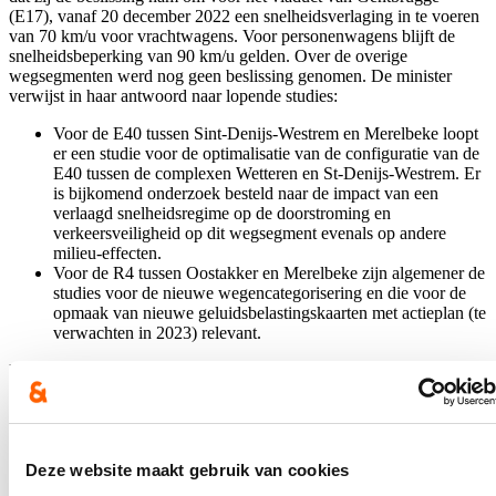
(E17), vanaf 20 december 2022 een snelheidsverlaging in te voeren
van 70 km/u voor vrachtwagens. Voor personenwagens blijft de
snelheidsbeperking van 90 km/u gelden. Over de overige
wegsegmenten werd nog geen beslissing genomen. De minister
verwijst in haar antwoord naar lopende studies:
Voor de E40 tussen Sint-Denijs-Westrem en Merelbeke loopt
er een studie voor de optimalisatie van de configuratie van de
E40 tussen de complexen Wetteren en St-Denijs-Westrem. Er
is bijkomend onderzoek besteld naar de impact van een
verlaagd snelheidsregime op de doorstroming en
verkeersveiligheid op dit wegsegment evenals op andere
milieu-effecten.
Voor de R4 tussen Oostakker en Merelbeke zijn algemener de
studies voor de nieuwe wegencategorisering en die voor de
opmaak van nieuwe geluidsbelastingskaarten met actieplan (te
verwachten in 2023) relevant.
De minister stelt: “Elk wegsegment wordt apart onderzocht omdat
het onderzoek gericht en concreet uitgevoerd moet worden in
functie van de bevolkingsdichtheid, de ligging van de woningen
t.o.v. de autosnelweg … Ik wens in ieder geval eerst de drie eerder
vermelde segmenten te bekijken en daarover een definitieve
Deze website maakt gebruik van cookies
beslissing te nemen.”