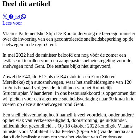
Deel dit artikel
Lees voor
Vlaams Parlementslid Stijn De Roo ondervroeg de bevoegd minister
over de invoering van een gecontroleerde snelheidsbeperking op de
snelwegen in de regio Gent.
In mei 2022 had de minister beloofd om nog vóór de zomer een
testfase uit te rollen voor een aangepaste snelheidsregeling voor de
snelwegen rond Gent. Die testfase blijkt niet uitgevoerd.
Zowel de E40, de E17 als de R4 (stuk tussen Euro Silo en
Merelbeke) zijn autosnelwegen, waar het snelheidsregime van 120
km/u is bepaald volgens de richtlijnen van het Ruimtelijk
Structuurplan Vlaanderen. In ons bestuursakkoord is opgenomen dat
wij pleiten voor een algemene snelheidsverlaging naar 90 km/u in te
voeren op deze autosnelwegen rond Gent.
Een snelheidsverlaging heeft namelijk veel voordelen, onder andere
op het vlak van verkeersveiligheid, doorstroming, geluidshinder,
milieuhinder, gezondheid… Op 18 oktober 2022 kondigde Vlaams
minister voor Mobiliteit Lydia Peeters (Open Vld) via de media aan
dat zij de beslissing nam om voor het viaduct van Gentbrugge