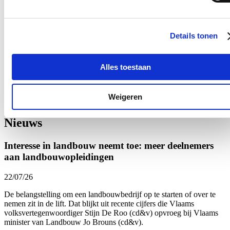
Deze snelheidsaanpassingen voor of na een verkeerswisselaar
leggen heeft een groot effect op deze verkeersveiligheid.
De effecten van een snelheidsverlaging op veiligheid en milieu
Details tonen
(uitstoot, geluid..) lijken me trouwens nu ondertussen toch al
duidelijk.
We moeten bij de Minister dus blijven aandringen om dit in een
Alles toestaan
integrale oefening op te nemen. Het komt er vooral op aan om op
politiek niveau de druk hoog te houden."
Weigeren
Je kan
hier
het volledige fragment herbekijken.
Nieuws
Interesse in landbouw neemt toe: meer deelnemers
aan landbouwopleidingen
22/07/26
De belangstelling om een landbouwbedrijf op te starten of over te
nemen zit in de lift. Dat blijkt uit recente cijfers die Vlaams
volksvertegenwoordiger Stijn De Roo (cd&v) opvroeg bij Vlaams
minister van Landbouw Jo Brouns (cd&v).