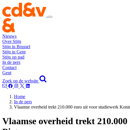
Nieuws
Over Stijn
Stijn in Brussel
Stijn in Gent
Stijn op pad
In de pers
Contact
Gent
Zoek op de website
Home
In de pers
Vlaamse overheid trekt 210.000 euro uit voor studiewerk Konin
Vlaamse overheid trekt 210.000