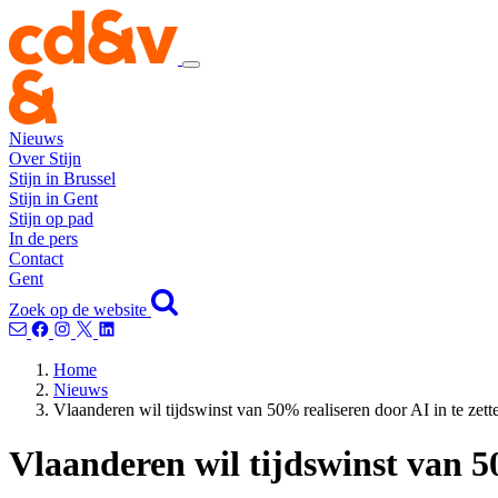
Nieuws
Over Stijn
Stijn in Brussel
Stijn in Gent
Stijn op pad
In de pers
Contact
Gent
Zoek op de website
Home
Nieuws
Vlaanderen wil tijdswinst van 50% realiseren door AI in te zette
Vlaanderen wil tijdswinst van 50