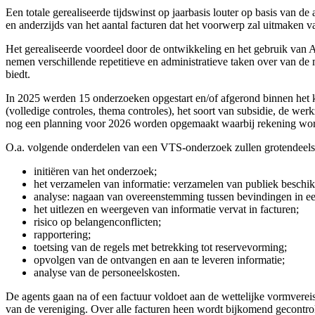
Een totale gerealiseerde tijdswinst op jaarbasis louter op basis van 
en anderzijds van het aantal facturen dat het voorwerp zal uitmaken van
Het gerealiseerde voordeel door de ontwikkeling en het gebruik van
nemen verschillende repetitieve en administratieve taken over van de 
biedt.
In 2025 werden 15 onderzoeken opgestart en/of afgerond binnen het ka
(volledige controles, thema controles), het soort van subsidie, de wer
nog een planning voor 2026 worden opgemaakt waarbij rekening wor
O.a.
volgende onderdelen van een VTS-onderzoek zullen grotendeels 
initiëren van het onderzoek;
het verzamelen van informatie: verzamelen van publiek beschikb
analyse: nagaan van overeenstemming tussen bevindingen in een 
het uitlezen en weergeven van informatie vervat in facturen;
risico op belangenconflicten;
rapportering;
toetsing van de regels met betrekking tot reservevorming;
opvolgen van de ontvangen en aan te leveren informatie;
analyse van de personeelskosten.
De agents gaan na of een factuur voldoet aan de wettelijke vormvereist
van de vereniging. Over alle facturen heen wordt bijkomend gecontrol