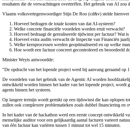
resultaten die de verwachtingen overtreffen. Het gebruik van AI zou d
Vlaams volksvertegenwoordiger Stijn De Roo (cd&v) stelde hierover
Hoeveel bedragen de totale kosten van dat AI-systeem?
Welke concrete financiële voordelen worden eruit verwacht?
Hoeveel bedraagt de gerealiseerde tijdwinst per factuur? Wat is d
Hoeveel extra audits verwacht de Inspectie van Financiën jaarl
Welke kernprocessen werden geoptimaliseerd en op welke manie
Hoe wordt een factuur concreet gecontroleerd en beoordeeld do
Minister Weyts antwoordde:
"De opdracht van het lopende project werd bij aanvang geraamd op
De voordelen van het gebruik van de Agentic AI worden hoofdzakelijk
ontwikkeld worden binnen het kader van het lopende project, wordt 
agents binnen het systeem.
Op langere termijn wordt gemikt op een tijdswinst die kan oplopen 
zullen ook complexere problematieken zoals dubbel financiering en
In het kader van de hackathon werd een eerste concept ontwikkeld va
menselijke auditor voor een gelijkaardig aantal facturen varieert nat
van één factuur kan variëren tussen 1 minuut tot wel 15 minuten.