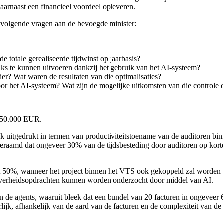
aarnaast een financieel voordeel opleveren.
 volgende vragen aan de bevoegde minister:
e totale gerealiseerde tijdwinst op jaarbasis?
ijks te kunnen uitvoeren dankzij het gebruik van het AI-systeem?
r? Wat waren de resultaten van die optimalisaties?
or het AI-systeem? Wat zijn de mogelijke uitkomsten van die controle e
 150.000 EUR.
 uitgedrukt in termen van productiviteitstoename van de auditoren binn
geraamd dat ongeveer 30% van de tijdsbesteding door auditoren op kor
tot 50%, wanneer het project binnen het VTS ook gekoppeld zal worden
 overheidsopdrachten kunnen worden onderzocht door middel van AI.
n de agents, waaruit bleek dat een bundel van 20 facturen in ongeveer
uurlijk, afhankelijk van de aard van de facturen en de complexiteit van 