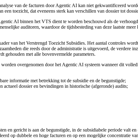
de analyse van de facturen door Agentic AI kan niet gekwantificeerd wo
 een toezicht, dat eveneens sterk kan verschillen van dossier tot dossie
 Agentic AI binnen het VTS dient te worden beschouwd als de verhoogde
menselijke auditoren, waardoor de tijdsbesteding van deze laatste meer
der van het Verstrengd Toezicht Subsidies. Het aantal controles wordt 
kzaamheden die reeds door de administratie is uitgevoerd, de verdere in
dt gehouden met alle bovenvermelde parameters.
worden overgenomen door het Agentic AI systeem wanneer dit volledig 
are informatie met betrekking tot de subsidie en de begunstigde;
actueel dossier en bevindingen in historische (afgeronde) audits;
en en gericht is aan de begunstigde, in de subsidiabele periode valt en
eerd op dubbele en hoge facturen en op een mogelijke concentratie van 