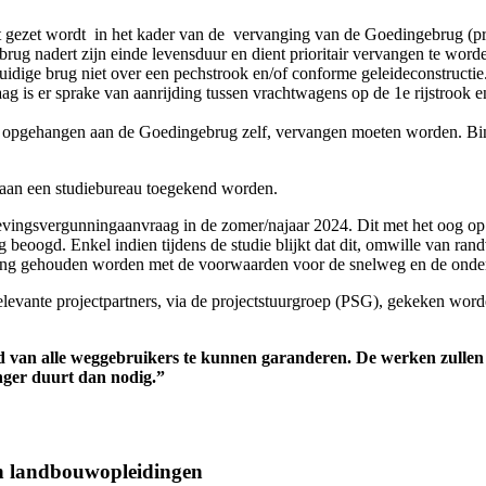
rkt gezet wordt in het kader van de vervanging van de Goedingebrug (p
rug nadert zijn einde levensduur en dient prioritair vervangen te worde
huidige brug niet over een pechstrook en/of conforme geleideconstructie
g is er sprake van aanrijding tussen vrachtwagens op de 1e rijstrook e
aag opgehangen aan de Goedingebrug zelf, vervangen moeten worden. Bi
aan een studiebureau toegekend worden.
vingsvergunningaanvraag in de zomer/najaar 2024. Dit met het oog op 
 beoogd. Enkel indien tijdens de studie blijkt dat dit, omwille van ran
ening gehouden worden met de voorwaarden voor de snelweg en de ond
relevante projectpartners, via de projectstuurgroep (PSG), gekeken wor
d van alle weggebruikers te kunnen garanderen.
De werken zullen
anger duurt dan nodig.”
an landbouwopleidingen