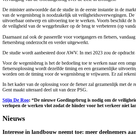
De minister antwoordde dat de studie in de eerste instantie in de ma
van de wegenisbrug is noodzakelijk uit veiligheidsoverwegingen. De b
uitvoerbaar ontwerp en uitvoering toe te werken. Voorts beschikt de 
de veiligheid van de weggebruiker op de brug te verbeteren (op vandaa
Daarnaast zal ook de passerelle voor voetgangers en fietsers, vand
fietsersbrug onderzocht en verder uitgewerkt.
De studie wordt aanbesteed door AWV. In mei 2023 zou de opdracht 
Voor de wegenisbrug is het de bedoeling toe te werken naar een omge
fietsersoplossing wordt dezelfde timing en een gezamenlijke uitvoering
worden om de timing voor de wegenisbrug te vrijwaren. Er zal rek
In het kader van de oplossing voor de fietser zal gezamenlijk met de 
Gent maakt uiteraard deel uit van deze PSG.
Stijn De Roo
: “De nieuwe Goedingebrug is nodig om de veilighei
verlopen de werken vlot zodat de hinder voor het verkeer niet l
Nieuws
Interesse in landbouw neemt toe: meer deelnemers a