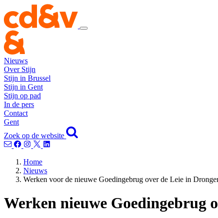
Nieuws
Over Stijn
Stijn in Brussel
Stijn in Gent
Stijn op pad
In de pers
Contact
Gent
Zoek op de website
Home
Nieuws
Werken voor de nieuwe Goedingebrug over de Leie in Drongen w
Werken nieuwe Goedingebrug ove