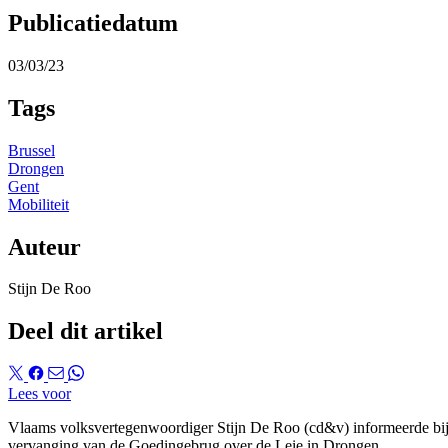
Publicatiedatum
03/03/23
Tags
Brussel
Drongen
Gent
Mobiliteit
Auteur
Stijn De Roo
Deel dit artikel
Lees voor
Vlaams volksvertegenwoordiger Stijn De Roo (cd&v) informeerde bij 
vervanging van de Goedingebrug over de Leie in Drongen.