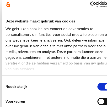
Stijn De Roo gaf de schepen mee dat bij evenementen in beheer van
de Stad waar dranken geschonken worden, tot nu toe gebruik
gemaakt wordt van flessenwater.
Hierover verscheen een bericht op de
website van HLN
. Het
Deze website maakt gebruik van cookies
volledige persbericht kan je
hi
er lezen.
We gebruiken cookies om content en advertenties te
In de pers
personaliseren, om functies voor social media te bieden en 
ons websiteverkeer te analyseren. Ook delen we informatie
Nieuwe speeltuin in Ter Durmenpark komt er nog
over uw gebruik van onze site met onze partners voor social
dit jaar
media, adverteren en analyse. Deze partners kunnen deze
05/08/26
gegevens combineren met andere informatie die u aan ze he
verstrekt of die ze hebben verzameld op basis van uw gebru
Speelzones in de buurt zijn belangrijke ontmoetingsplaatsen voor
van hun services.
kinderen, ouders en buurtbewoners. Ze dragen bij aan de
leefbaarheid van de wijk en bieden kinderen de mogelijkheid om
dicht bij huis veilig te spelen.
Toestemmingsselectie
Lees meer
Noodzakelijk
Berucht brugje waar bestuurders zich om de
haverklap vastrijden, krijgt ‘halve knip’
Voorkeuren