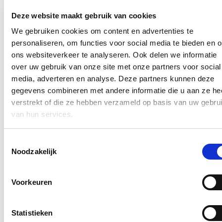
In de pers
Deze website maakt gebruik van cookies
We gebruiken cookies om content en advertenties te
Nieuwe speeltuin in Ter Durmenpark komt er nog
personaliseren, om functies voor social media te bieden en 
dit jaar
ons websiteverkeer te analyseren. Ook delen we informatie
05/08/26
over uw gebruik van onze site met onze partners voor social
media, adverteren en analyse. Deze partners kunnen deze
Speelzones in de buurt zijn belangrijke ontmoetingsplaatsen voor
gegevens combineren met andere informatie die u aan ze he
kinderen, ouders en buurtbewoners. Ze dragen bij aan de
leefbaarheid van de wijk en bieden kinderen de mogelijkheid om
verstrekt of die ze hebben verzameld op basis van uw gebru
dicht bij huis veilig te spelen.
van hun services.
Lees meer
Toestemmingsselectie
Berucht brugje waar bestuurders zich om de
Noodzakelijk
haverklap vastrijden, krijgt ‘halve knip’
12/07/26
Voorkeuren
Vanaf 17 juli zullen voertuigen tijdelijk slechts langs één richting
onder de lage spoorwegbrug in de Spesbroekstraat in Wondelgem
kunnen rijden.
Statistieken