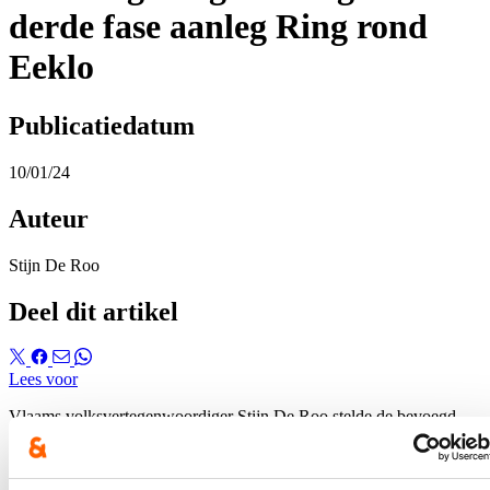
derde fase aanleg Ring rond
Eeklo
Publicatiedatum
10/01/24
Auteur
Stijn De Roo
Deel dit artikel
Lees voor
Vlaams volksvertegenwoordiger Stijn De Roo stelde de bevoegd
minister vragen over de aanleg van de Ring rond Eeklo.
Hierover verscheen een bericht op de
website van HLN
.