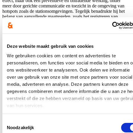
effect, maar ook een preventieve en ontradende werking, onder
meer door gerichte communicatie en toezicht in de omgeving van
hotspots zoals de stationsomgevingen. Tegelijk benadrukte hij het
belang van aanvullende maatregelen, zoals het registreren van
fietsen via MyBike en het correct beveiligen van fietsen door de
gebruikers zelf. Ten slotte had hij het ook over het actief werken van
de Gentse politie op de teruggave van de gestolen fiets aan de
eigenaar.
Deze website maakt gebruik van cookies
Gents gemeenteraadslid Stijn De Roo (cd&v) vroeg de
burgemeester hoe hij de inzet van de lokfiets evalueert.
We gebruiken cookies om content en advertenties te
personaliseren, om functies voor social media te bieden en 
Hierover verscheen een artikel in
VRT NWS
.
ons websiteverkeer te analyseren. Ook delen we informatie
In de pers
over uw gebruik van onze site met onze partners voor social
media, adverteren en analyse. Deze partners kunnen deze
Nieuwe speeltuin in Ter Durmenpark komt er nog
gegevens combineren met andere informatie die u aan ze he
dit jaar
verstrekt of die ze hebben verzameld op basis van uw gebru
van hun services.
05/08/26
Speelzones in de buurt zijn belangrijke ontmoetingsplaatsen voor
Toestemmingsselectie
kinderen, ouders en buurtbewoners. Ze dragen bij aan de
Noodzakelijk
leefbaarheid van de wijk en bieden kinderen de mogelijkheid om