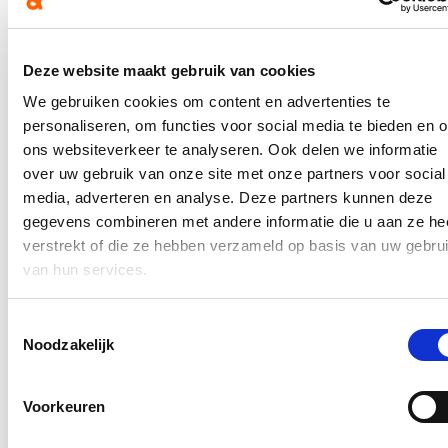
september.
Hierover verscheen een artikel op de
website
van VRT NWS. Het
volledige bericht kan je
hier
lezen.
Deze website maakt gebruik van cookies
In de pers
We gebruiken cookies om content en advertenties te
personaliseren, om functies voor social media te bieden en 
Nieuwe speeltuin in Ter Durmenpark komt er nog
ons websiteverkeer te analyseren. Ook delen we informatie
dit jaar
over uw gebruik van onze site met onze partners voor social
media, adverteren en analyse. Deze partners kunnen deze
05/08/26
gegevens combineren met andere informatie die u aan ze he
Speelzones in de buurt zijn belangrijke ontmoetingsplaatsen voor
verstrekt of die ze hebben verzameld op basis van uw gebru
kinderen, ouders en buurtbewoners. Ze dragen bij aan de
van hun services.
leefbaarheid van de wijk en bieden kinderen de mogelijkheid om
dicht bij huis veilig te spelen.
Toestemmingsselectie
Lees meer
Noodzakelijk
Berucht brugje waar bestuurders zich om de
haverklap vastrijden, krijgt ‘halve knip’
Voorkeuren
12/07/26