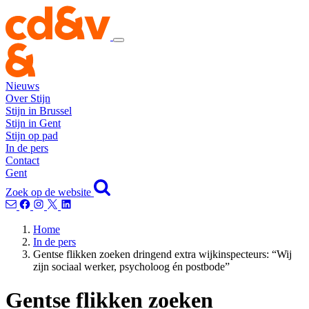
Nieuws
Over Stijn
Stijn in Brussel
Stijn in Gent
Stijn op pad
In de pers
Contact
Gent
Zoek op de website
Home
In de pers
Gentse flikken zoeken dringend extra wijkinspecteurs: “Wij
zijn sociaal werker, psycholoog én postbode”
Gentse flikken zoeken