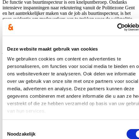
De functie van buurtinspecteur is een knelpuntberoep. Ondanks
intensieve inspanningen naar rekrutering vanuit de Politiezone Gent
en het aantrekkelijker maken van de job als buurtinspecteur, is het
geen evidentie om medewerkers aan te trekken voor de wijkpolitie.
Daarom stelde gemeenteraadslid en fractieleider
Stijn De Roo
hierover vragen aan burgemeester De Clercq.
Hierover verscheen een
artikel
op de website van HLN op 15
Deze website maakt gebruik van cookies
januari en in de krant (editie Gent-Wetteren-Lochristi) op 13 januari
(p. 39).
We gebruiken cookies om content en advertenties te
personaliseren, om functies voor social media te bieden en 
Het volledige persbericht kan je
hier
lezen.
ons websiteverkeer te analyseren. Ook delen we informatie
In de pers
over uw gebruik van onze site met onze partners voor social
media, adverteren en analyse. Deze partners kunnen deze
Nieuwe speeltuin in Ter Durmenpark komt er nog
gegevens combineren met andere informatie die u aan ze he
dit jaar
verstrekt of die ze hebben verzameld op basis van uw gebru
van hun services.
05/08/26
Speelzones in de buurt zijn belangrijke ontmoetingsplaatsen voor
Toestemmingsselectie
kinderen, ouders en buurtbewoners. Ze dragen bij aan de
Noodzakelijk
leefbaarheid van de wijk en bieden kinderen de mogelijkheid om