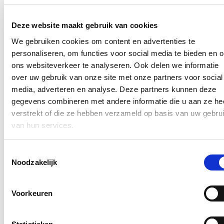
Hierover verscheen een artikel op de
website van HLN
.
Deze website maakt gebruik van cookies
In de pers
We gebruiken cookies om content en advertenties te
Nieuwe speeltuin in Ter Durmenpark komt er nog
personaliseren, om functies voor social media te bieden en 
dit jaar
ons websiteverkeer te analyseren. Ook delen we informatie
over uw gebruik van onze site met onze partners voor social
05/08/26
media, adverteren en analyse. Deze partners kunnen deze
gegevens combineren met andere informatie die u aan ze he
Speelzones in de buurt zijn belangrijke ontmoetingsplaatsen voor
kinderen, ouders en buurtbewoners. Ze dragen bij aan de
verstrekt of die ze hebben verzameld op basis van uw gebru
leefbaarheid van de wijk en bieden kinderen de mogelijkheid om
van hun services.
dicht bij huis veilig te spelen.
Lees meer
Toestemmingsselectie
Noodzakelijk
Berucht brugje waar bestuurders zich om de
haverklap vastrijden, krijgt ‘halve knip’
Voorkeuren
12/07/26
Vanaf 17 juli zullen voertuigen tijdelijk slechts langs één richting
onder de lage spoorwegbrug in de Spesbroekstraat in Wondelgem