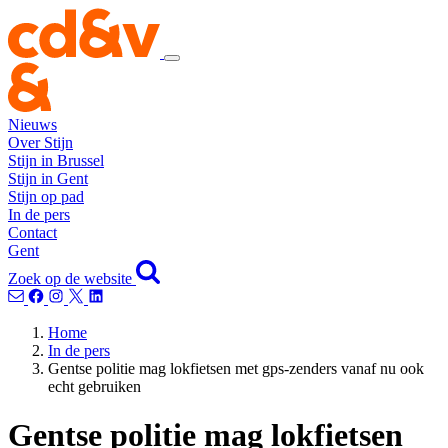
Nieuws
Over Stijn
Stijn in Brussel
Stijn in Gent
Stijn op pad
In de pers
Contact
Gent
Zoek op de website
Home
In de pers
Gentse politie mag lokfietsen met gps-zenders vanaf nu ook
echt gebruiken
Gentse politie mag lokfietsen