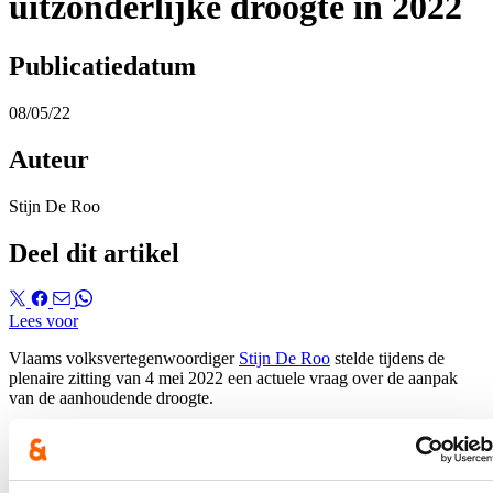
uitzonderlijke droogte in 2022
Publicatiedatum
08/05/22
Auteur
Stijn De Roo
Deel dit artikel
Lees voor
Vlaams volksvertegenwoordiger
Stijn De Roo
stelde tijdens de
plenaire zitting van 4 mei 2022 een actuele vraag over de aanpak
van de aanhoudende droogte.
Hierover verscheen een bericht op
AGRI Press Benelux
op zondag
8 mei. U kan het volledige verslag van de actuele vraag
hier
nalezen.