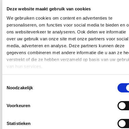
In de pers
Deze website maakt gebruik van cookies
We gebruiken cookies om content en advertenties te
Nieuwe speeltuin in Ter Durmenpark komt er nog
personaliseren, om functies voor social media te bieden en 
dit jaar
ons websiteverkeer te analyseren. Ook delen we informatie
05/08/26
over uw gebruik van onze site met onze partners voor social
media, adverteren en analyse. Deze partners kunnen deze
Speelzones in de buurt zijn belangrijke ontmoetingsplaatsen voor
gegevens combineren met andere informatie die u aan ze he
kinderen, ouders en buurtbewoners. Ze dragen bij aan de
leefbaarheid van de wijk en bieden kinderen de mogelijkheid om
verstrekt of die ze hebben verzameld op basis van uw gebru
dicht bij huis veilig te spelen.
van hun services.
Lees meer
Toestemmingsselectie
Berucht brugje waar bestuurders zich om de
Noodzakelijk
haverklap vastrijden, krijgt ‘halve knip’
12/07/26
Voorkeuren
Vanaf 17 juli zullen voertuigen tijdelijk slechts langs één richting
onder de lage spoorwegbrug in de Spesbroekstraat in Wondelgem
kunnen rijden.
Statistieken