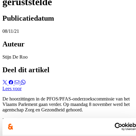
geruststelde
Publicatiedatum
08/11/21
Auteur
Stijn De Roo
Deel dit artikel
Lees voor
De hoorzittingen in de PFOS/PFAS-onderzoekscommissie van het
Vlaams Parlement gaan verder. Op maandag 8 november werd het
agentschap Zorg en Gezondheid gehoord.
Het artikel uit De Standaard van 8 november, vind je via
deze link
.
De volledige zitting met tussenkomsten van Stijn De Roo kan je
hier
herbekijken.