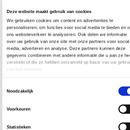
In de pers
Deze website maakt gebruik van cookies
We gebruiken cookies om content en advertenties te
Nieuwe speeltuin in Ter Durmenpark komt er nog
personaliseren, om functies voor social media te bieden en 
dit jaar
ons websiteverkeer te analyseren. Ook delen we informatie
over uw gebruik van onze site met onze partners voor social
05/08/26
media, adverteren en analyse. Deze partners kunnen deze
Speelzones in de buurt zijn belangrijke ontmoetingsplaatsen voor
gegevens combineren met andere informatie die u aan ze he
kinderen, ouders en buurtbewoners. Ze dragen bij aan de
verstrekt of die ze hebben verzameld op basis van uw gebru
leefbaarheid van de wijk en bieden kinderen de mogelijkheid om
dicht bij huis veilig te spelen.
van hun services.
Lees meer
Toestemmingsselectie
Berucht brugje waar bestuurders zich om de
Noodzakelijk
haverklap vastrijden, krijgt ‘halve knip’
12/07/26
Voorkeuren
Vanaf 17 juli zullen voertuigen tijdelijk slechts langs één richting
onder de lage spoorwegbrug in de Spesbroekstraat in Wondelgem
Statistieken
kunnen rijden.