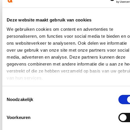
Stijn vroeg daarop meer informatie over dit nieuw type glasbol.
Hierover verscheen een artikel in
HLN
.
Deze website maakt gebruik van cookies
In de pers
We gebruiken cookies om content en advertenties te
personaliseren, om functies voor social media te bieden en 
Nieuwe speeltuin in Ter Durmenpark komt er nog
ons websiteverkeer te analyseren. Ook delen we informatie
dit jaar
over uw gebruik van onze site met onze partners voor social
media, adverteren en analyse. Deze partners kunnen deze
05/08/26
gegevens combineren met andere informatie die u aan ze he
Speelzones in de buurt zijn belangrijke ontmoetingsplaatsen voor
verstrekt of die ze hebben verzameld op basis van uw gebru
kinderen, ouders en buurtbewoners. Ze dragen bij aan de
van hun services.
leefbaarheid van de wijk en bieden kinderen de mogelijkheid om
dicht bij huis veilig te spelen.
Toestemmingsselectie
Lees meer
Noodzakelijk
Berucht brugje waar bestuurders zich om de
haverklap vastrijden, krijgt ‘halve knip’
Voorkeuren
12/07/26