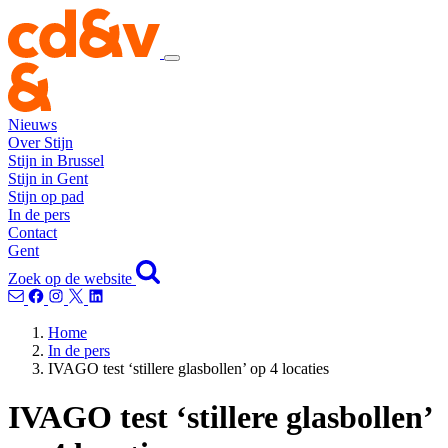
Nieuws
Over Stijn
Stijn in Brussel
Stijn in Gent
Stijn op pad
In de pers
Contact
Gent
Zoek op de website
Home
In de pers
IVAGO test ‘stillere glasbollen’ op 4 locaties
IVAGO test ‘stillere glasbollen’