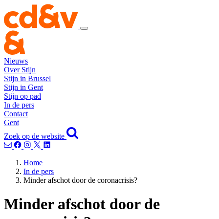
Nieuws
Over Stijn
Stijn in Brussel
Stijn in Gent
Stijn op pad
In de pers
Contact
Gent
Zoek op de website
Home
In de pers
Minder afschot door de coronacrisis?
Minder afschot door de