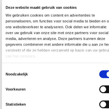
In de pers
Deze website maakt gebruik van cookies
We gebruiken cookies om content en advertenties te
Nieuwe speeltuin in Ter Durmenpark komt er nog
personaliseren, om functies voor social media te bieden en 
dit jaar
ons websiteverkeer te analyseren. Ook delen we informatie
05/08/26
over uw gebruik van onze site met onze partners voor social
media, adverteren en analyse. Deze partners kunnen deze
Speelzones in de buurt zijn belangrijke ontmoetingsplaatsen voor
gegevens combineren met andere informatie die u aan ze he
kinderen, ouders en buurtbewoners. Ze dragen bij aan de
leefbaarheid van de wijk en bieden kinderen de mogelijkheid om
verstrekt of die ze hebben verzameld op basis van uw gebru
dicht bij huis veilig te spelen.
van hun services.
Lees meer
Toestemmingsselectie
Berucht brugje waar bestuurders zich om de
Noodzakelijk
haverklap vastrijden, krijgt ‘halve knip’
12/07/26
Voorkeuren
Vanaf 17 juli zullen voertuigen tijdelijk slechts langs één richting
onder de lage spoorwegbrug in de Spesbroekstraat in Wondelgem
kunnen rijden.
Statistieken