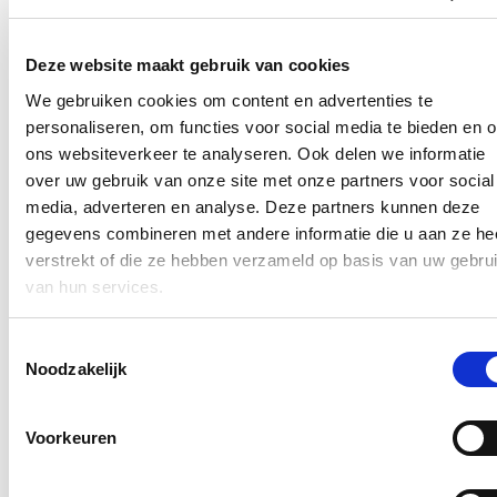
https://www.vlaamsparlement.be/nl/parlementair-
werk/commissies/commissievergaderingen/1550752
Deze website maakt gebruik van cookies
In de pers
We gebruiken cookies om content en advertenties te
personaliseren, om functies voor social media te bieden en 
Nieuwe speeltuin in Ter Durmenpark komt er nog
ons websiteverkeer te analyseren. Ook delen we informatie
dit jaar
over uw gebruik van onze site met onze partners voor social
05/08/26
media, adverteren en analyse. Deze partners kunnen deze
gegevens combineren met andere informatie die u aan ze he
Speelzones in de buurt zijn belangrijke ontmoetingsplaatsen voor
verstrekt of die ze hebben verzameld op basis van uw gebru
kinderen, ouders en buurtbewoners. Ze dragen bij aan de
leefbaarheid van de wijk en bieden kinderen de mogelijkheid om
van hun services.
dicht bij huis veilig te spelen.
Lees meer
Toestemmingsselectie
Noodzakelijk
Berucht brugje waar bestuurders zich om de
haverklap vastrijden, krijgt ‘halve knip’
Voorkeuren
12/07/26
Vanaf 17 juli zullen voertuigen tijdelijk slechts langs één richting